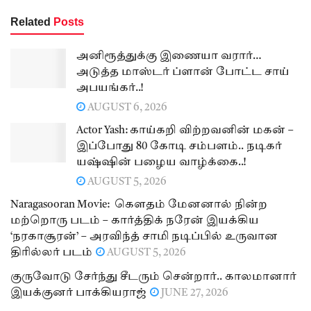
Related
Posts
அனிரூத்துக்கு இணையா வரார்…
அடுத்த மாஸ்டர் ப்ளான் போட்ட சாய்
அபயங்கர்..!
AUGUST 6, 2026
Actor Yash: காய்கறி விற்றவனின் மகன் –
இப்போது 80 கோடி சம்பளம்.. நடிகர்
யஷ்ஷின் பழைய வாழ்க்கை..!
AUGUST 5, 2026
Naragasooran Movie: கௌதம் மேனனால் நின்ற
மற்றொரு படம் – கார்த்திக் நரேன் இயக்கிய
‘நரகாசூரன்’ – அரவிந்த் சாமி நடிப்பில் உருவான
திரில்லர் படம்
AUGUST 5, 2026
குருவோடு சேர்ந்து சீடரும் சென்றார்.. காலமானார்
இயக்குனர் பாக்கியராஜ்
JUNE 27, 2026