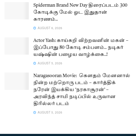
Spiderman Brand New Day திரைப்படம் 300
கோடிக்கு மேல் ஓட இதுதான்
காரணம்..
AUGUST 6, 2026
Actor Yash: காய்கறி விற்றவனின் மகன் –
இப்போது 80 கோடி சம்பளம்.. நடிகர்
யஷ்ஷின் பழைய வாழ்க்கை..!
AUGUST 5, 2026
Naragasooran Movie: கௌதம் மேனனால்
நின்ற மற்றொரு படம் – கார்த்திக்
நரேன் இயக்கிய ‘நரகாசூரன்’ –
அரவிந்த் சாமி நடிப்பில் உருவான
திரில்லர் படம்
AUGUST 5, 2026