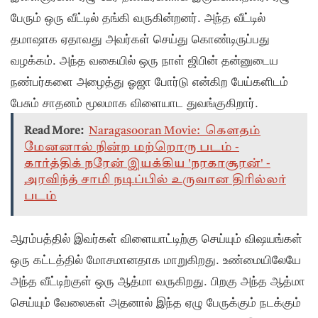
பேரும் ஒரு வீட்டில் தங்கி வருகின்றனர். அந்த வீட்டில்
தமாஷாக ஏதாவது அவர்கள் செய்து கொண்டிருப்பது
வழக்கம். அந்த வகையில் ஒரு நாள் ஜிபின் தன்னுடைய
நண்பர்களை அழைத்து ஓஜா போர்டு என்கிற பேய்களிடம்
பேசும் சாதனம் மூலமாக விளையாட துவங்குகிறார்.
Read More:
Naragasooran Movie: கௌதம்
மேனனால் நின்ற மற்றொரு படம் -
கார்த்திக் நரேன் இயக்கிய 'நரகாசூரன்' -
அரவிந்த் சாமி நடிப்பில் உருவான திரில்லர்
படம்
ஆரம்பத்தில் இவர்கள் விளையாட்டிற்கு செய்யும் விஷயங்கள்
ஒரு கட்டத்தில் மோசமானதாக மாறுகிறது. உண்மையிலேயே
அந்த வீட்டிற்குள் ஒரு ஆத்மா வருகிறது. பிறகு அந்த ஆத்மா
செய்யும் வேலைகள் அதனால் இந்த ஏழு பேருக்கும் நடக்கும்