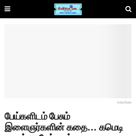
romcham
பேய்களிடம் பேசும்
இளைஞர்களின் கதை… கமெடி