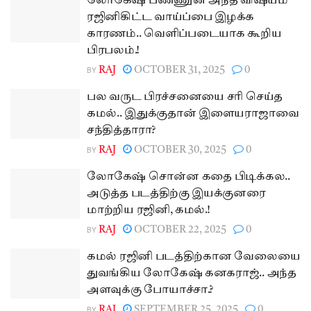
லோகேஷ் பண்ணுன அந்த விஷயம்
ரஜினிகிட்ட வாய்ப்பை இழக்க
காரணம்.. வெளிப்படையாக கூறிய
பிரபலம்.!
BY
RAJ
OCTOBER 31, 2025
0
பல வருட பிரச்சனையை சரி செய்த
கமல்.. இதுக்குதான் இளையராஜாவை
சந்தித்தாரா?
BY
RAJ
OCTOBER 30, 2025
0
லோகேஷ் சொன்ன கதை பிடிக்கல..
அடுத்த படத்திற்கு இயக்குனரை
மாற்றிய ரஜினி, கமல்.!
BY
RAJ
OCTOBER 22, 2025
0
கமல் ரஜினி படத்திற்கான வேலையை
துவங்கிய லோகேஷ் கனகராஜ்.. அந்த
அளவுக்கு போயாச்சா.?
BY
RAJ
SEPTEMBER 25, 2025
0