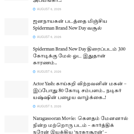
அபயங்கர்..!
AUGUST 6, 2026
ஜனநாயகன் படத்தை மிஞ்சிய
Spiderman Brand New Day வசூல்
AUGUST 6, 2026
Spiderman Brand New Day திரைப்படம் 300
கோடிக்கு மேல் ஓட இதுதான்
காரணம்..
AUGUST 6, 2026
Actor Yash: காய்கறி விற்றவனின் மகன் –
இப்போது 80 கோடி சம்பளம்.. நடிகர்
யஷ்ஷின் பழைய வாழ்க்கை..!
AUGUST 5, 2026
Naragasooran Movie: கௌதம் மேனனால்
நின்ற மற்றொரு படம் – கார்த்திக்
நரேன் இயக்கிய ‘நரகாசூரன்’ –