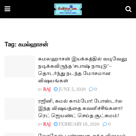
Tag:
கமல்ஹாசன்
கமலஹாசன் இயக்கத்தில் வடிவேலு
நடிக்கவிருந்த ‘சபாஷ் நாயுடு’ –
தொடர்ந்து நடந்த மோசமான
விஷயங்கள்
BY
RAJ
JUNE 5, 2026
0
ரஜினி, கமல் காம்போ! போஸ்டர்ல
இந்த விஷயத்தை கவனிச்சீங்களா?
ரெட் ஜெயண்ட் செய்த சூட்சுமம்!
BY
RAJ
FEBRUARY 19, 2026
0