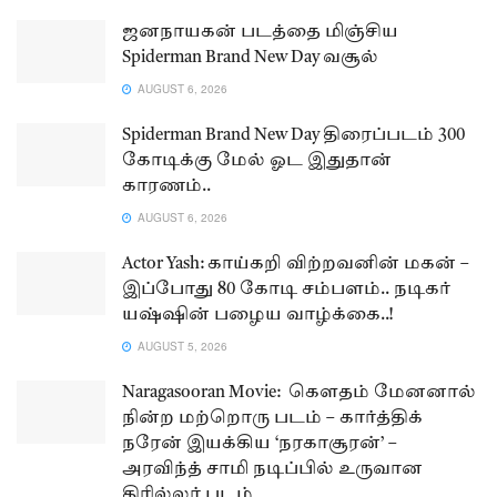
ஜனநாயகன் படத்தை மிஞ்சிய
Spiderman Brand New Day வசூல்
AUGUST 6, 2026
Spiderman Brand New Day திரைப்படம் 300
கோடிக்கு மேல் ஓட இதுதான்
காரணம்..
AUGUST 6, 2026
Actor Yash: காய்கறி விற்றவனின் மகன் –
இப்போது 80 கோடி சம்பளம்.. நடிகர்
யஷ்ஷின் பழைய வாழ்க்கை..!
AUGUST 5, 2026
Naragasooran Movie: கௌதம் மேனனால்
நின்ற மற்றொரு படம் – கார்த்திக்
நரேன் இயக்கிய ‘நரகாசூரன்’ –
அரவிந்த் சாமி நடிப்பில் உருவான
திரில்லர் படம்