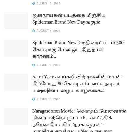
AUGUST 6, 2026
ஜனநாயகன் படத்தை மிஞ்சிய
Spiderman Brand New Day வசூல்
AUGUST 6, 2026
Spiderman Brand New Day திரைப்படம் 300
கோடிக்கு மேல் ஓட இதுதான்
காரணம்..
AUGUST 6, 2026
Actor Yash: காய்கறி விற்றவனின் மகன் –
இப்போது 80 கோடி சம்பளம்.. நடிகர்
யஷ்ஷின் பழைய வாழ்க்கை..!
AUGUST 5, 2026
Naragasooran Movie: கௌதம் மேனனால்
நின்ற மற்றொரு படம் – கார்த்திக்
நரேன் இயக்கிய ‘நரகாசூரன்’ –
அரவிந்த் சாமி நடிப்பில் உருவான