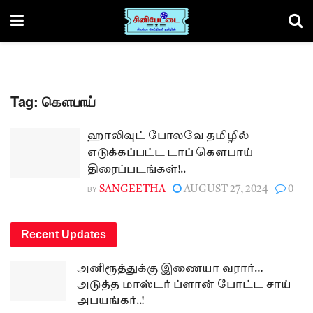
Tag:
கௌபாய்
ஹாலிவுட் போலவே தமிழில்
எடுக்கப்பட்ட டாப் கௌபாய்
திரைப்படங்கள்!..
BY
SANGEETHA
AUGUST 27, 2024
0
Recent Updates
அனிரூத்துக்கு இணையா வரார்…
அடுத்த மாஸ்டர் ப்ளான் போட்ட சாய்
அபயங்கர்..!