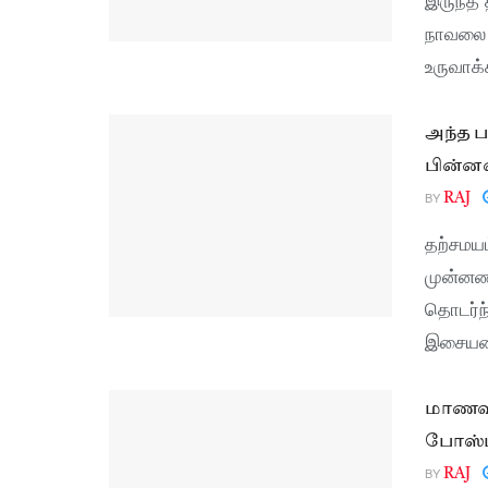
நாவலை 
உருவாக்
அந்த ப
பின்னண
BY
RAJ
தற்சமயம
முன்னண
தொடர்ந்
இசையமை
மாணவர்
போஸ்டரு
BY
RAJ