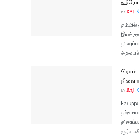
ஹீரோ 
BY
RAJ
தமிழில்
இயக்கு
திரைப்ப
அதனால் 
ரொம்ப 
நிலவர
BY
RAJ
karuppu
தற்சமயம
திரைப்ப
சூர்யாவி