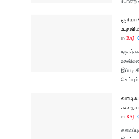
போன்ற 
சூர்யா
உதவியிர
BY
RAJ
நடிகர்
உதவிகள
இப்படி 
செய்யும
வாடிவா
கதையாம
BY
RAJ
கலைப்பு
இருந்த 