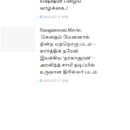
யஷ்ஷின் பழைய
வாழ்க்கை..!
AUGUST 5, 2026
Naragasooran Movie:
கௌதம் மேனனால்
நின்ற மற்றொரு படம் –
கார்த்திக் நரேன்
இயக்கிய ‘நரகாசூரன்’ –
அரவிந்த் சாமி நடிப்பில்
உருவான திரில்லர் படம்
AUGUST 5, 2026