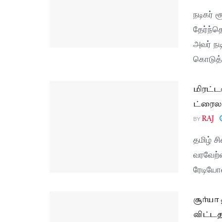
நடிகர்
தேர்ந்த
அவர் நட
கொடுத்த
மிரட்ட
ட்ரைல
BY
RAJ
தமிழ் ச
வரவேற்ப
ரேடியோவ
சூர்யா
விட்டத