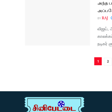
அந்த ப
அப்பவே
BY
RAJ
விஜய், 
காலக்கட
நடிகர் 
1
2