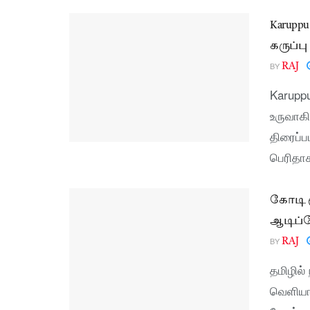
Karupp
கருப்ப
BY
RAJ
Karuppu
உருவாகி
திரைப்ப
பெரிதாக
கோடி ர
ஆடிப்
BY
RAJ
தமிழில்
வெளியான