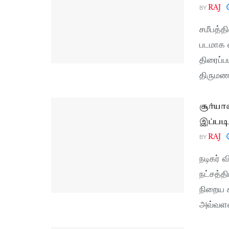
BY
RAJ
சமீபத்த
படமாக ல
திரைப்ப
திருமணம
சூர்ய
இப்படி 
BY
RAJ
நடிகர் 
நட்சத்த
நிறைய க
அவ்வளவ