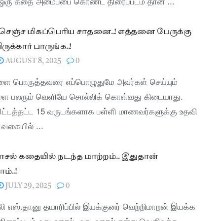
ஒரு கதை அமைப்பை கொண்ட திரைப்படம் தான் ...
 செஞ்ச மிகப்பெரிய சாதனை..! எத்தனை பேருக்கு
ுக்கார் பாருங்க..!
AUGUST 8, 2025
0
களை பொருத்தவரை எப்பொழுதுமே அவர்கள் செய்யும்
ை பலரும் வெளியே சொல்லிக் கொள்வது கிடையாது.
கிட்டத்தட்ட 15 வருடங்களாக பள்ளி மாணவர்களுக்கு உதவி
் வகையில் ...
சல் கதையில் நடந்த மாற்றம்.. இதுதான்
்..!
JULY 29, 2025
0
லி எஸ்.தானு தயாரிப்பில் இயக்குனர் வெற்றிமாறன் இயக்க
திரைப்படம் வாடிவாசல். வாடிவாசல் என்று வெளிவந்த