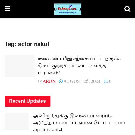
Tag:
actor nakul
சுனைனா மீது ஆசைப்பட்ட நகுல்..
திடீர் குற்றச்சாட்டை வைத்த
பிரபலம்!..
BY
ARUN
AUGUST 26, 2024
0
Recent Updates
அனிரூத்துக்கு இணையா வரார்…
அடுத்த மாஸ்டர் ப்ளான் போட்ட சாய்
அபயங்கர்..!