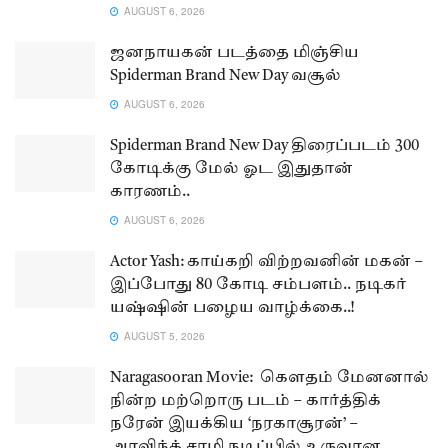
AUGUST 6, 2026
ஜனநாயகன் படத்தை மிஞ்சிய
Spiderman Brand New Day வசூல்
AUGUST 6, 2026
Spiderman Brand New Day திரைப்படம் 300
கோடிக்கு மேல் ஓட இதுதான்
காரணம்..
AUGUST 6, 2026
Actor Yash: காய்கறி விற்றவனின் மகன் –
இப்போது 80 கோடி சம்பளம்.. நடிகர்
யஷ்ஷின் பழைய வாழ்க்கை..!
AUGUST 5, 2026
Naragasooran Movie: கௌதம் மேனனால்
நின்ற மற்றொரு படம் – கார்த்திக்
நரேன் இயக்கிய ‘நரகாசூரன்’ –
அரவிந்த் சாமி நடிப்பில் உருவான