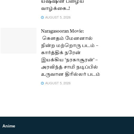
யஷ்ஷின் பழைய
வாழ்க்கை..!
AUGUST 5, 2026
Naragasooran Movie:
கௌதம் மேனனால்
நின்ற மற்றொரு படம் –
கார்த்திக் நரேன்
இயக்கிய ‘நரகாசூரன்’ –
அரவிந்த் சாமி நடிப்பில்
உருவான திரில்லர் படம்
AUGUST 5, 2026
Anime