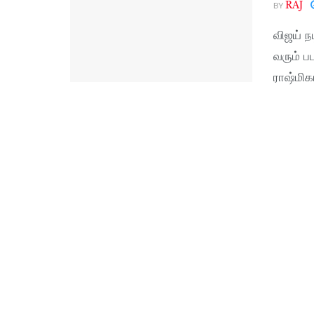
BY
RAJ
விஜய் ந
வரும் ப
ராஷ்மிகா