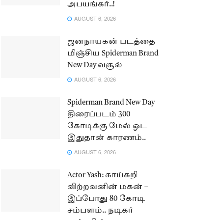
அபயங்கர்..!
AUGUST 6, 2026
ஜனநாயகன் படத்தை
மிஞ்சிய Spiderman Brand
New Day வசூல்
AUGUST 6, 2026
Spiderman Brand New Day
திரைப்படம் 300
கோடிக்கு மேல் ஓட
இதுதான் காரணம்..
AUGUST 6, 2026
Actor Yash: காய்கறி
விற்றவனின் மகன் –
இப்போது 80 கோடி
சம்பளம்.. நடிகர்