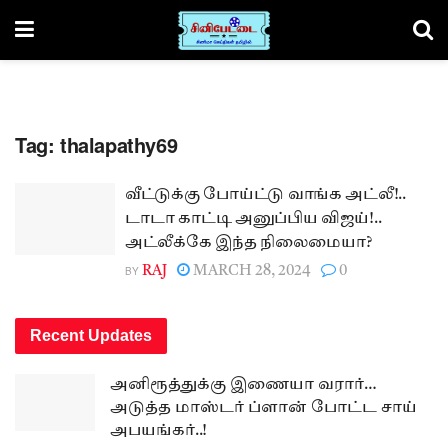
Tag:
thalapathy69
வீட்டுக்கு போய்ட்டு வாங்க அட்லீ!..
டாடா காட்டி அனுப்பிய விஜய்!..
அட்லீக்கே இந்த நிலைமையா?
BY
RAJ
MARCH 28, 2024
0
Recent Updates
அனிரூத்துக்கு இணையா வரார்…
அடுத்த மாஸ்டர் ப்ளான் போட்ட சாய்
அபயங்கர்..!