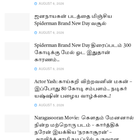
AUGUST 6, 2026
ஜனநாயகன் படத்தை மிஞ்சிய
Spiderman Brand New Day வசூல்
AUGUST 6, 2026
Spiderman Brand New Day திரைப்படம் 300
கோடிக்கு மேல் ஓட இதுதான்
காரணம்..
AUGUST 6, 2026
Actor Yash: காய்கறி விற்றவனின் மகன் –
இப்போது 80 கோடி சம்பளம்.. நடிகர்
யஷ்ஷின் பழைய வாழ்க்கை..!
AUGUST 5, 2026
Naragasooran Movie: கௌதம் மேனனால்
நின்ற மற்றொரு படம் – கார்த்திக்
நரேன் இயக்கிய ‘நரகாசூரன்’ –
அரவிந்த் சாமி நடிப்பில் உருவான