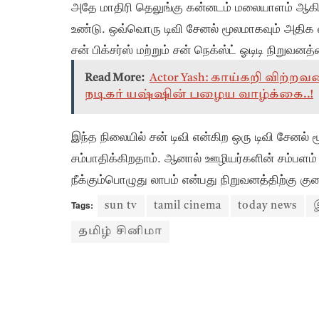
அதே மாதிரி தெலுங்கு கன்னடம் மலையாளம் ஆகிய 
உண்டு. ஒவ்வொரு டிவி சேனல் மூலமாகவும் அதிக வ
சன் பிக்சர்ஸ் மற்றும் சன் நெக்ஸ்ட் ஓடிடி நிறுவ
Read More:
Actor Yash: காய்கறி விற்
நடிகர் யஷ்ஷின் பழைய வாழ்க்கை..!
இந்த நிலையில் சன் டிவி என்கிற ஒரு டிவி சேனல் ம
சம்பாதிக்கிறதாம். ஆனால் ஊழியர்களின் சம்பளம
நீக்கும்பொழுது லாபம் என்பது நிறுவனத்திற்கு க
Tags:
sun tv
tamil cinema
today news
தமிழ் சினிமா