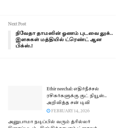
Next Post
நிவேதா தாமஸின் ஓணம் புடவை லுக்..
இளசுகள் மத்தியில் ட்ரெண்ட் ஆன
பிக்ஸ்.!
Ethir neechal: எதிர்நீச்சல்
ரசிகர்களுக்கு குட் நியூஸ்..
அறிவித்த சன் டிவி
FEBRUARY 14, 2026
அனுபாமா நடிப்பில் வரும் த்ரில்லர்