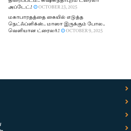
திரைப்படம்.. கிஷ்கிந்தாபுரம் ட்ரைலர்
அப்டேட்.!
OCTOBER 23, 2025
மகாபாரதத்தை கையில் எடுத்த
நெட்ஃப்ளிக்ஸ்.. மாஸா இருக்கும் போல..
வெளியான ட்ரைலர்.!
OCTOBER 9, 2025
l