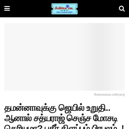
thammanna sathyaraj
தமன்னாவுக்கு ஜெயில் உறுதி..
ஆனால் சத்யராஜ் செஞ்ச மோசடி
தெரியுமா? பகீர் கிளப்பும் பிரபலம்..!