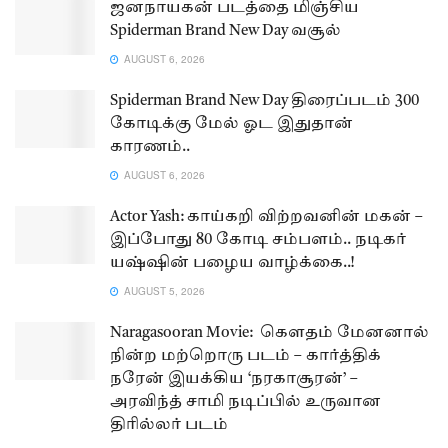
ஜனநாயகன் படத்தை மிஞ்சிய
Spiderman Brand New Day வசூல்
AUGUST 6, 2026
Spiderman Brand New Day திரைப்படம் 300
கோடிக்கு மேல் ஓட இதுதான்
காரணம்..
AUGUST 6, 2026
Actor Yash: காய்கறி விற்றவனின் மகன் –
இப்போது 80 கோடி சம்பளம்.. நடிகர்
யஷ்ஷின் பழைய வாழ்க்கை..!
AUGUST 5, 2026
Naragasooran Movie: கௌதம் மேனனால்
நின்ற மற்றொரு படம் – கார்த்திக்
நரேன் இயக்கிய ‘நரகாசூரன்’ –
அரவிந்த் சாமி நடிப்பில் உருவான
திரில்லர் படம்