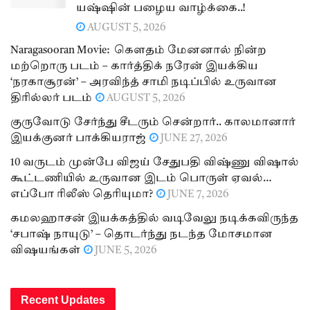
யஷ்ஷின் பழைய வாழ்க்கை..!
AUGUST 5, 2026
Naragasooran Movie: கௌதம் மேனனால் நின்ற
மற்றொரு படம் – கார்த்திக் நரேன் இயக்கிய
‘நரகாசூரன்’ – அரவிந்த் சாமி நடிப்பில் உருவான
திரில்லர் படம்
AUGUST 5, 2026
குருவோடு சேர்ந்து சீடரும் சென்றார்.. காலமானார்
இயக்குனர் பாக்கியராஜ்
JUNE 27, 2026
10 வருடம் முன்பே விஜய் சேதுபதி விஷ்ணு விஷால்
கூட்டணியில் உருவான இடம் பொருள் ஏவல்…
எப்போ ரிலீஸ் தெரியுமா?
JUNE 7, 2026
கமலஹாசன் இயக்கத்தில் வடிவேலு நடிக்கவிருந்த
‘சபாஷ் நாயுடு’ – தொடர்ந்து நடந்த மோசமான
விஷயங்கள்
JUNE 5, 2026
Recent Updates