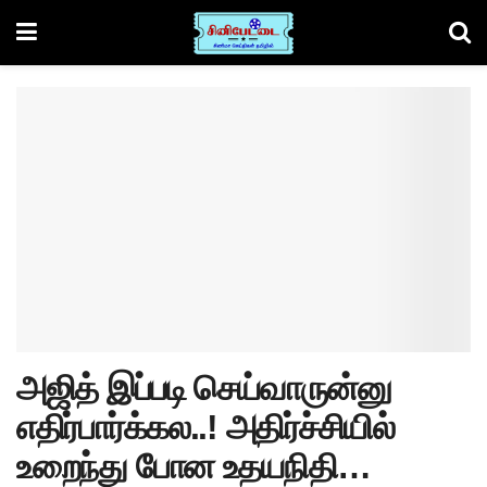
அஜித் இப்படி செய்வாருன்னு
எதிர்பார்க்கல..! அதிர்ச்சியில்
உறைந்து போன உதயநிதி…