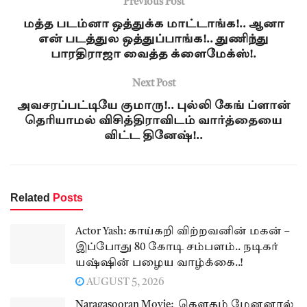
Previous Post
மத்த படம்னா ஒத்துக்க மாட்டாங்க!.. ஆனா
என் படத்துல ஒத்துப்பாங்க!.. துணிந்து
பாரதிராஜா வைத்த க்ளைமேக்ஸ்!.
Next Post
அவசரப்பட்டியே குமாரு!.. புல்லி கேங் ப்ளான்
தெரியாமல் விசித்திராவிடம் வார்த்தையை
விட்ட தினேஷ்!..
Related
Posts
Actor Yash: காய்கறி விற்றவனின் மகன் –
இப்போது 80 கோடி சம்பளம்.. நடிகர்
யஷ்ஷின் பழைய வாழ்க்கை..!
AUGUST 5, 2026
Naragasooran Movie: கௌதம் மேனனால்