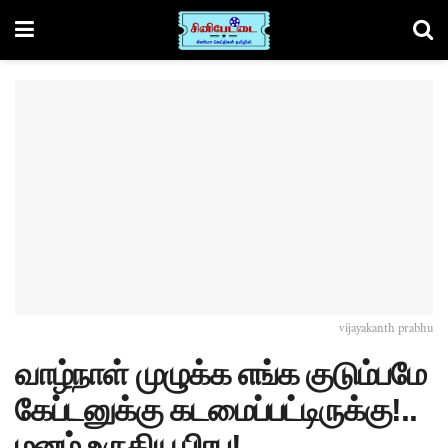
vijayakanth prabhu
வாழ்நாள் முழுக்க எங்க குடும்பமே
கேப்டனுக்கு கடமைப்பட்டிருக்கு!..
மனம் உருகிய பிரபு!..