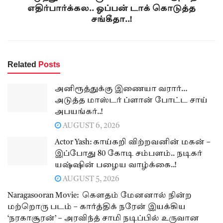
எதிர்பார்க்கல.. ஓப்பன் டாக் கொடுத்த
சங்கீதா..!
Related
Posts
அனிரூத்துக்கு இணையா வரார்…
அடுத்த மாஸ்டர் ப்ளான் போட்ட சாய்
அபயங்கர்..!
AUGUST 6, 2026
Actor Yash: காய்கறி விற்றவனின் மகன் –
இப்போது 80 கோடி சம்பளம்.. நடிகர்
யஷ்ஷின் பழைய வாழ்க்கை..!
AUGUST 5, 2026
Naragasooran Movie: கௌதம் மேனனால் நின்ற
மற்றொரு படம் – கார்த்திக் நரேன் இயக்கிய
‘நரகாசூரன்’ – அரவிந்த் சாமி நடிப்பில் உருவான