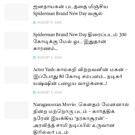
ஜனநாயகன் படத்தை மிஞ்சிய
Spiderman Brand New Day வசூல்
AUGUST 6, 2026
Spiderman Brand New Day திரைப்படம் 300
கோடிக்கு மேல் ஓட இதுதான்
காரணம்..
AUGUST 6, 2026
Actor Yash: காய்கறி விற்றவனின் மகன் –
இப்போது 80 கோடி சம்பளம்.. நடிகர்
யஷ்ஷின் பழைய வாழ்க்கை..!
AUGUST 5, 2026
Naragasooran Movie: கௌதம் மேனனால்
நின்ற மற்றொரு படம் – கார்த்திக்
நரேன் இயக்கிய ‘நரகாசூரன்’ –
அரவிந்த் சாமி நடிப்பில் உருவான
திரில்லர் படம்