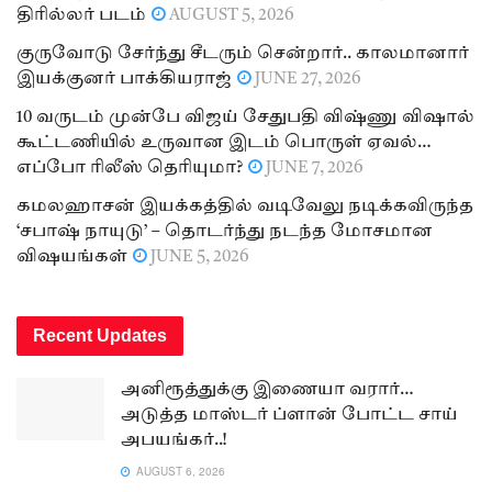
திரில்லர் படம்
AUGUST 5, 2026
குருவோடு சேர்ந்து சீடரும் சென்றார்.. காலமானார்
இயக்குனர் பாக்கியராஜ்
JUNE 27, 2026
10 வருடம் முன்பே விஜய் சேதுபதி விஷ்ணு விஷால்
கூட்டணியில் உருவான இடம் பொருள் ஏவல்…
எப்போ ரிலீஸ் தெரியுமா?
JUNE 7, 2026
கமலஹாசன் இயக்கத்தில் வடிவேலு நடிக்கவிருந்த
‘சபாஷ் நாயுடு’ – தொடர்ந்து நடந்த மோசமான
விஷயங்கள்
JUNE 5, 2026
Recent Updates
அனிரூத்துக்கு இணையா வரார்…
அடுத்த மாஸ்டர் ப்ளான் போட்ட சாய்
அபயங்கர்..!
AUGUST 6, 2026