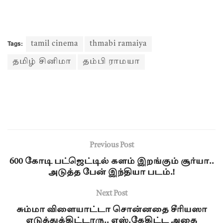
Tags:
tamil cinema
thmabi ramaiya
தமிழ் சினிமா
தம்பி ராமயா
Previous Post
600 கோடி பட்ஜெட்டில் களம் இறங்கும் சூர்யா..
அடுத்த பேன் இந்தியா படம்.!
Next Post
சும்மா விளையாட்டா சொன்னதை சீரியஸா
எடுத்துக்கிட்டாரு.. எஸ்.கேகிட்ட அதை