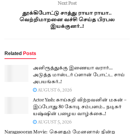
Next Post
தூக்கிபோட்டு சாத்து ராயா ராயா..
வெற்றிமாறனை வச்சி செய்த பிரபல
இயக்குனர்..!
Related
Posts
அனிரூத்துக்கு இணையா வரார்…
அடுத்த மாஸ்டர் ப்ளான் போட்ட சாய்
அபயங்கர்..!
AUGUST 6, 2026
Actor Yash: காய்கறி விற்றவனின் மகன் –
இப்போது 80 கோடி சம்பளம்.. நடிகர்
யஷ்ஷின் பழைய வாழ்க்கை..!
AUGUST 5, 2026
Naragasooran Movie: கௌதம் மேனனால் நின்ற