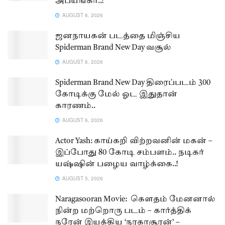
அபயங்கர்..!
AUGUST 6, 2026
ஜனநாயகன் படத்தை மிஞ்சிய
Spiderman Brand New Day வசூல்
AUGUST 6, 2026
Spiderman Brand New Day திரைப்படம் 300
கோடிக்கு மேல் ஓட இதுதான்
காரணம்..
AUGUST 6, 2026
Actor Yash: காய்கறி விற்றவனின் மகன் –
இப்போது 80 கோடி சம்பளம்.. நடிகர்
யஷ்ஷின் பழைய வாழ்க்கை..!
AUGUST 5, 2026
Naragasooran Movie: கௌதம் மேனனால்
நின்ற மற்றொரு படம் – கார்த்திக்
நரேன் இயக்கிய ‘நரகாசூரன்’ –