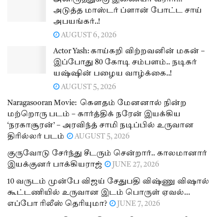
அடுத்த மாஸ்டர் ப்ளான் போட்ட சாய்
அபயங்கர்..!
AUGUST 6, 2026
Actor Yash: காய்கறி விற்றவனின் மகன் –
இப்போது 80 கோடி சம்பளம்.. நடிகர்
யஷ்ஷின் பழைய வாழ்க்கை..!
AUGUST 5, 2026
Naragasooran Movie: கௌதம் மேனனால் நின்ற
மற்றொரு படம் – கார்த்திக் நரேன் இயக்கிய
‘நரகாசூரன்’ – அரவிந்த் சாமி நடிப்பில் உருவான
திரில்லர் படம்
AUGUST 5, 2026
குருவோடு சேர்ந்து சீடரும் சென்றார்.. காலமானார்
இயக்குனர் பாக்கியராஜ்
JUNE 27, 2026
10 வருடம் முன்பே விஜய் சேதுபதி விஷ்ணு விஷால்
கூட்டணியில் உருவான இடம் பொருள் ஏவல்…
எப்போ ரிலீஸ் தெரியுமா?
JUNE 7, 2026