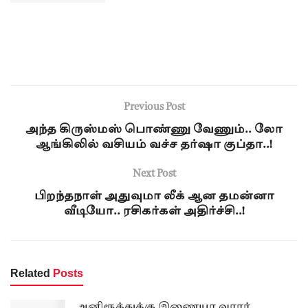
Previous Post
அந்த கிருஸ்மஸ் பொண்ணு வேணும்.. லோ
ஆங்கிலில் வசியம் வச்ச தர்ஷா குப்தா..!
Next Post
பிறந்தநாள் அதுவுமா லீக் ஆன தமன்னா
வீடியோ.. ரசிகர்கள் அதிர்ச்சி..!
Related
Posts
அனிரூத்துக்கு இணையா வரார்…