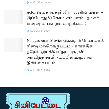
AUGUST 6, 2026
Actor Yash: காய்கறி விற்றவனின் மகன் –
இப்போது 80 கோடி சம்பளம்.. நடிகர்
யஷ்ஷின் பழைய வாழ்க்கை..!
AUGUST 5, 2026
Naragasooran Movie: கௌதம் மேனனால்
நின்ற மற்றொரு படம் – கார்த்திக்
நரேன் இயக்கிய ‘நரகாசூரன்’ –
அரவிந்த் சாமி நடிப்பில் உருவான
திரில்லர் படம்
AUGUST 5, 2026