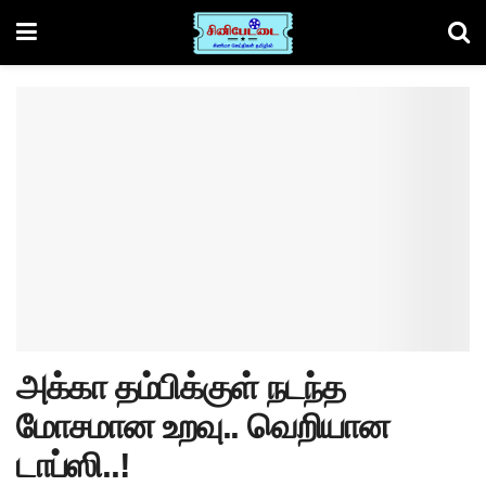
அக்கா தம்பிக்குள் நடந்த
மோசமான உறவு.. வெறியான
டாப்ஸி..!