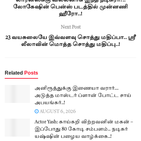
லாரன்ஸ்க்கு வில்லனாக இந்த நடிகரா?..
லோகேஷின் பென்ஸ் படத்தில் முன்னணி
ஹீரோ..!
Next Post
23 வயசுலையே இவ்வளவு சொத்து மதிப்பா.. ஸ்ரீ
லீலாவின் மொத்த சொத்து மதிப்பு..!
Related
Posts
அனிரூத்துக்கு இணையா வரார்…
அடுத்த மாஸ்டர் ப்ளான் போட்ட சாய்
அபயங்கர்..!
AUGUST 6, 2026
Actor Yash: காய்கறி விற்றவனின் மகன் –
இப்போது 80 கோடி சம்பளம்.. நடிகர்
யஷ்ஷின் பழைய வாழ்க்கை..!