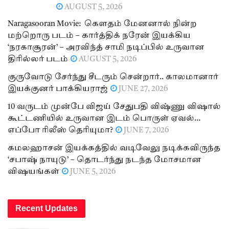
AUGUST 5, 2026
Naragasooran Movie: கௌதம் மேனனால் நின்ற
மற்றொரு படம் – கார்த்திக் நரேன் இயக்கிய
‘நரகாசூரன்’ – அரவிந்த் சாமி நடிப்பில் உருவான
திரில்லர் படம்
AUGUST 5, 2026
குருவோடு சேர்ந்து சீடரும் சென்றார்.. காலமானார்
இயக்குனர் பாக்கியராஜ்
JUNE 27, 2026
10 வருடம் முன்பே விஜய் சேதுபதி விஷ்ணு விஷால்
கூட்டணியில் உருவான இடம் பொருள் ஏவல்…
எப்போ ரிலீஸ் தெரியுமா?
JUNE 7, 2026
கமலஹாசன் இயக்கத்தில் வடிவேலு நடிக்கவிருந்த
‘சபாஷ் நாயுடு’ – தொடர்ந்து நடந்த மோசமான
விஷயங்கள்
JUNE 5, 2026
Recent Updates