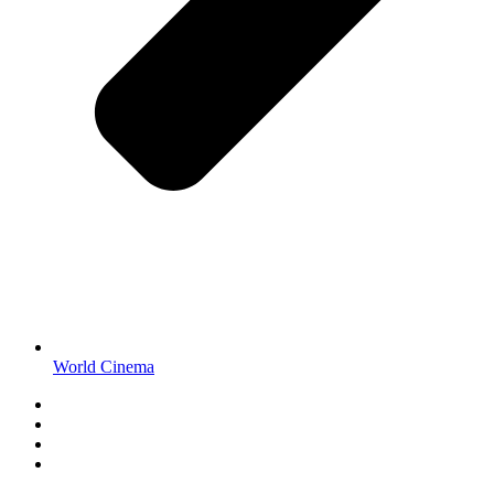
World Cinema
Privacy Policy
Disclaimer
About Us
Contact Us