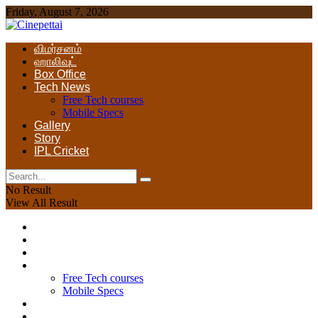
Friday, August 7, 2026
விமர்சனம்
ஹாலிவுட்
Box Office
Tech News
Free Tech courses
Mobile Specs
Gallery
Story
IPL Cricket
No Result
View All Result
விமர்சனம்
ஹாலிவுட்
Box Office
Tech News
Free Tech courses
Mobile Specs
Gallery
Story