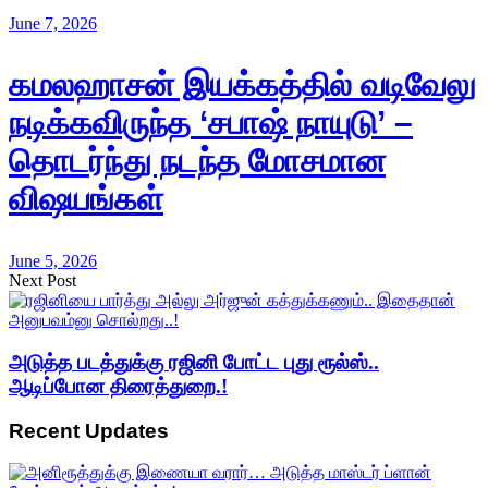
June 7, 2026
கமலஹாசன் இயக்கத்தில் வடிவேலு
நடிக்கவிருந்த ‘சபாஷ் நாயுடு’ –
தொடர்ந்து நடந்த மோசமான
விஷயங்கள்
June 5, 2026
Next Post
அடுத்த படத்துக்கு ரஜினி போட்ட புது ரூல்ஸ்..
ஆடிப்போன திரைத்துறை.!
Recent Updates