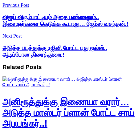
Previous Post
விஜய் விரும்பாட்டியும் அதை பண்ணனும்..
இளைஞர்களை கெடுக்க கூடாது… ஜேம்ஸ் வசந்தன்.!
Next Post
அடுத்த படத்துக்கு ரஜினி போட்ட புது ரூல்ஸ்..
ஆடிப்போன திரைத்துறை.!
Related
Posts
அனிரூத்துக்கு இணையா வரார்…
அடுத்த மாஸ்டர் ப்ளான் போட்ட சாய்
அபயங்கர்..!