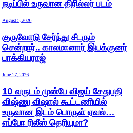
நடிப்பில் உருவான திரில்லர் படம்
August 5, 2026
குருவோடு சேர்ந்து சீடரும்
சென்றார்.. காலமானார் இயக்குனர்
பாக்கியராஜ்
June 27, 2026
10 வருடம் முன்பே விஜய் சேதுபதி
விஷ்ணு விஷால் கூட்டணியில்
உருவான இடம் பொருள் ஏவல்…
எப்போ ரிலீஸ் தெரியுமா?