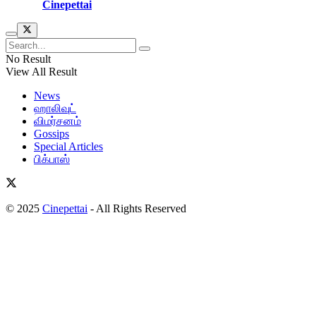
© 2025
Cinepettai
– All Rights Reserved
No Result
View All Result
News
ஹாலிவுட்
விமர்சனம்
Gossips
Special Articles
பிக்பாஸ்
© 2025
Cinepettai
- All Rights Reserved