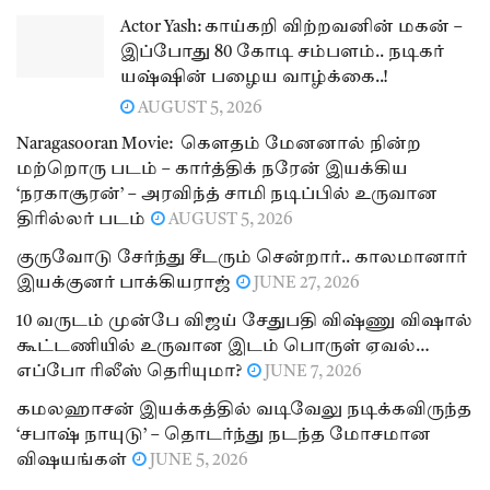
Actor Yash: காய்கறி விற்றவனின் மகன் –
இப்போது 80 கோடி சம்பளம்.. நடிகர்
யஷ்ஷின் பழைய வாழ்க்கை..!
AUGUST 5, 2026
Naragasooran Movie: கௌதம் மேனனால் நின்ற
மற்றொரு படம் – கார்த்திக் நரேன் இயக்கிய
‘நரகாசூரன்’ – அரவிந்த் சாமி நடிப்பில் உருவான
திரில்லர் படம்
AUGUST 5, 2026
குருவோடு சேர்ந்து சீடரும் சென்றார்.. காலமானார்
இயக்குனர் பாக்கியராஜ்
JUNE 27, 2026
10 வருடம் முன்பே விஜய் சேதுபதி விஷ்ணு விஷால்
கூட்டணியில் உருவான இடம் பொருள் ஏவல்…
எப்போ ரிலீஸ் தெரியுமா?
JUNE 7, 2026
கமலஹாசன் இயக்கத்தில் வடிவேலு நடிக்கவிருந்த
‘சபாஷ் நாயுடு’ – தொடர்ந்து நடந்த மோசமான
விஷயங்கள்
JUNE 5, 2026