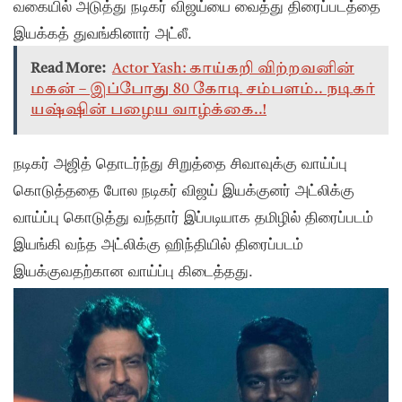
வகையில் அடுத்து நடிகர் விஜய்யை வைத்து திரைப்படத்தை
இயக்கத் துவங்கினார் அட்லீ.
Read More:
Actor Yash: காய்கறி விற்றவனின்
மகன் – இப்போது 80 கோடி சம்பளம்.. நடிகர்
யஷ்ஷின் பழைய வாழ்க்கை..!
நடிகர் அஜித் தொடர்ந்து சிறுத்தை சிவாவுக்கு வாய்ப்பு
கொடுத்ததை போல நடிகர் விஜய் இயக்குனர் அட்லிக்கு
வாய்ப்பு கொடுத்து வந்தார் இப்படியாக தமிழில் திரைப்படம்
இயங்கி வந்த அட்லிக்கு ஹிந்தியில் திரைப்படம்
இயக்குவதற்கான வாய்ப்பு கிடைத்தது.