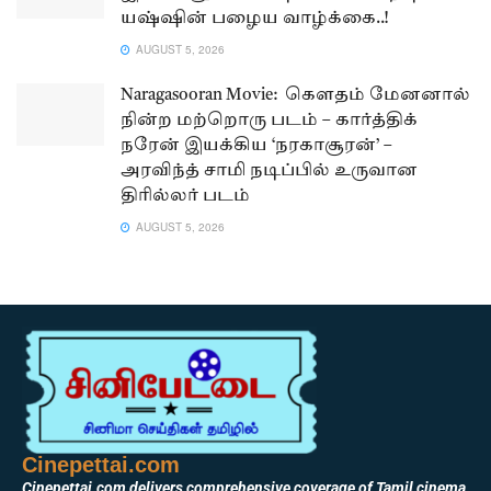
யஷ்ஷின் பழைய வாழ்க்கை..!
AUGUST 5, 2026
Naragasooran Movie: கௌதம் மேனனால்
நின்ற மற்றொரு படம் – கார்த்திக்
நரேன் இயக்கிய ‘நரகாசூரன்’ –
அரவிந்த் சாமி நடிப்பில் உருவான
திரில்லர் படம்
AUGUST 5, 2026
Cinepettai.com
Cinepettai.com delivers comprehensive coverage of Tamil cinema,