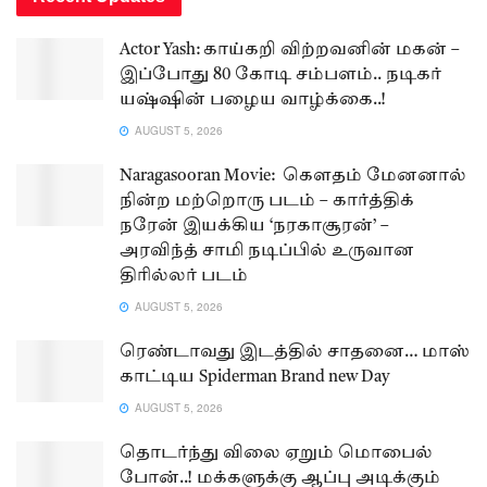
Actor Yash: காய்கறி விற்றவனின் மகன் –
இப்போது 80 கோடி சம்பளம்.. நடிகர்
யஷ்ஷின் பழைய வாழ்க்கை..!
AUGUST 5, 2026
Naragasooran Movie: கௌதம் மேனனால்
நின்ற மற்றொரு படம் – கார்த்திக்
நரேன் இயக்கிய ‘நரகாசூரன்’ –
அரவிந்த் சாமி நடிப்பில் உருவான
திரில்லர் படம்
AUGUST 5, 2026
ரெண்டாவது இடத்தில் சாதனை… மாஸ்
காட்டிய Spiderman Brand new Day
AUGUST 5, 2026
தொடர்ந்து விலை ஏறும் மொபைல்
போன்..! மக்களுக்கு ஆப்பு அடிக்கும்