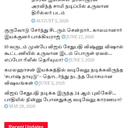
நரேன் இயக்கிய ‘நரகாசூரன்’ –
அரவிந்த் சாமி நடிப்பில் உருவான
திரில்லர் படம்
AUGUST 5, 2026
குருவோடு சேர்ந்து சீடரும் சென்றார்.. காலமானார்
இயக்குனர் பாக்கியராஜ்
JUNE 27, 2026
10 வருடம் முன்பே விஜய் சேதுபதி விஷ்ணு விஷால்
கூட்டணியில் உருவான இடம் பொருள் ஏவல்…
எப்போ ரிலீஸ் தெரியுமா?
JUNE 7, 2026
கமலஹாசன் இயக்கத்தில் வடிவேலு நடிக்கவிருந்த
‘சபாஷ் நாயுடு’ – தொடர்ந்து நடந்த மோசமான
விஷயங்கள்
JUNE 5, 2026
விஜய் சேதுபதி நடிக்க இருந்த 24 ஆம் புலிகேசி…
பாதியில் நின்னு போனதுக்கு வடிவேலு காரணமா?
MAY 29, 2026
Recent Updates