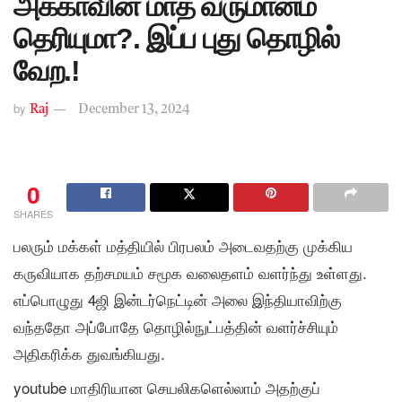
அக்காவின் மாத வருமானம்
தெரியுமா?. இப்ப புது தொழில்
வேற.!
by
Raj
December 13, 2024
0
SHARES
பலரும் மக்கள் மத்தியில் பிரபலம் அடைவதற்கு முக்கிய
கருவியாக தற்சமயம் சமூக வலைதளம் வளர்ந்து உள்ளது.
எப்பொழுது 4ஜி இன்டர்நெட்டின் அலை இந்தியாவிற்கு
வந்ததோ அப்போதே தொழில்நுட்பத்தின் வளர்ச்சியும்
அதிகரிக்க துவங்கியது.
youtube மாதிரியான செயலிகளெல்லாம் அதற்குப்