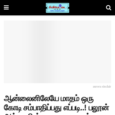
aurora sinclair
ஆன்லைனிலேயே மாதம் ஒரு
கோடி சம்பாதிப்பது எப்படி..! பலூன்