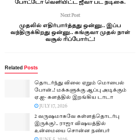
போட்டோ வெளியிட்ட ஜீவா பட நடிகை.
Next Post
முதலில் எதிர்பார்த்தது ஒன்னு.. இப்ப
வந்திருக்கிறது ஒன்னு.. கங்குவா முதல் நாள்
வசூல் ரிப்போர்ட்.!
Related
Posts
தொடர்ந்து விலை ஏறும் மொபைல்
போன்..! மக்களுக்கு ஆப்பு அடிக்கும்
ஏ.ஐ- களத்தில் இறங்கிய டாடா
JULY 17, 2026
2 வருஷமாகவே கள்ளத்தொடர்பு
இருக்கு?.. ராஜா விஷயத்தில்
உன்மையை சொன்ன நண்பர்
JUNE 5, 2026