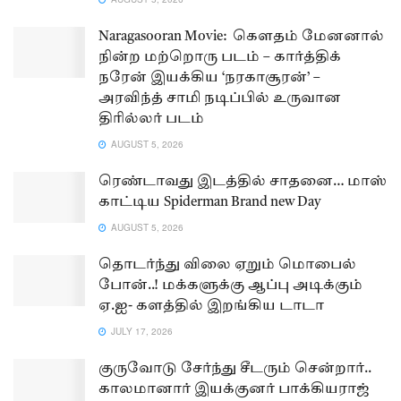
Naragasooran Movie: கௌதம் மேனனால்
நின்ற மற்றொரு படம் – கார்த்திக்
நரேன் இயக்கிய ‘நரகாசூரன்’ –
அரவிந்த் சாமி நடிப்பில் உருவான
திரில்லர் படம்
AUGUST 5, 2026
ரெண்டாவது இடத்தில் சாதனை… மாஸ்
காட்டிய Spiderman Brand new Day
AUGUST 5, 2026
தொடர்ந்து விலை ஏறும் மொபைல்
போன்..! மக்களுக்கு ஆப்பு அடிக்கும்
ஏ.ஐ- களத்தில் இறங்கிய டாடா
JULY 17, 2026
குருவோடு சேர்ந்து சீடரும் சென்றார்..
காலமானார் இயக்குனர் பாக்கியராஜ்