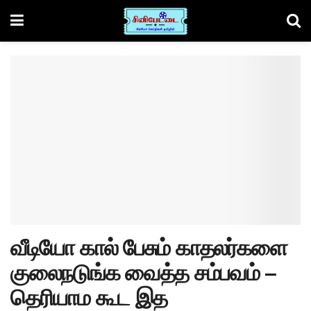
வீடியோ கால் பேசும் காதலர்களை
குலைநடுங்க வைத்த சம்பவம் –
தெரியாம கூட இத