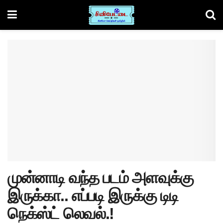
முன்னாடி வந்த படம் அளவுக்கு
இருக்கா.. எப்படி இருக்கு டிடி
நெக்ஸ்ட் லெவல்.!