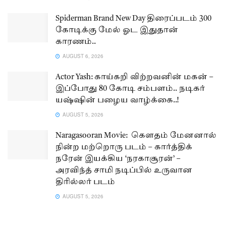
Spiderman Brand New Day திரைப்படம் 300
கோடிக்கு மேல் ஓட இதுதான்
காரணம்..
AUGUST 6, 2026
Actor Yash: காய்கறி விற்றவனின் மகன் –
இப்போது 80 கோடி சம்பளம்.. நடிகர்
யஷ்ஷின் பழைய வாழ்க்கை..!
AUGUST 5, 2026
Naragasooran Movie: கௌதம் மேனனால்
நின்ற மற்றொரு படம் – கார்த்திக்
நரேன் இயக்கிய ‘நரகாசூரன்’ –
அரவிந்த் சாமி நடிப்பில் உருவான
திரில்லர் படம்
AUGUST 5, 2026