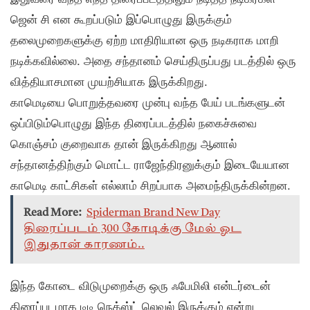
ஜென் சி என கூறப்படும் இப்பொழுது இருக்கும்
தலைமுறைகளுக்கு ஏற்ற மாதிரியான ஒரு நடிகராக மாறி
நடிக்கவில்லை. அதை சந்தானம் செய்திருப்பது படத்தில் ஒரு
வித்தியாசமான முயற்சியாக இருக்கிறது.
காமெடியை பொறுத்தவரை முன்பு வந்த பேய் படங்களுடன்
ஒப்பிடும்பொழுது இந்த திரைப்படத்தில் நகைச்சுவை
கொஞ்சம் குறைவாக தான் இருக்கிறது ஆனால்
சந்தானத்திற்கும் மொட்ட ராஜேந்திரனுக்கும் இடையேயான
காமெடி காட்சிகள் எல்லாம் சிறப்பாக அமைந்திருக்கின்றன.
Read More:
Spiderman Brand New Day
திரைப்படம் 300 கோடிக்கு மேல் ஓட
இதுதான் காரணம்..
இந்த கோடை விடுமுறைக்கு ஒரு ஃபேமிலி என்டர்டைன்
திரைப்படமாக டிடி நெக்ஸ்ட் லெவல் இருக்கும் என்று