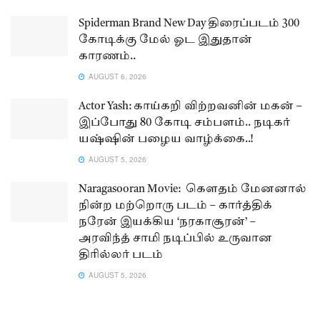
Spiderman Brand New Day திரைப்படம் 300
கோடிக்கு மேல் ஓட இதுதான்
காரணம்..
AUGUST 6, 2026
Actor Yash: காய்கறி விற்றவனின் மகன் –
இப்போது 80 கோடி சம்பளம்.. நடிகர்
யஷ்ஷின் பழைய வாழ்க்கை..!
AUGUST 5, 2026
Naragasooran Movie: கௌதம் மேனனால்
நின்ற மற்றொரு படம் – கார்த்திக்
நரேன் இயக்கிய ‘நரகாசூரன்’ –
அரவிந்த் சாமி நடிப்பில் உருவான
திரில்லர் படம்
AUGUST 5, 2026