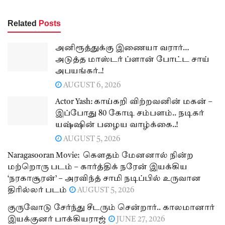
Related
Posts
அனிரூத்துக்கு இணையா வரார்…
அடுத்த மாஸ்டர் ப்ளான் போட்ட சாய்
அபயங்கர்..!
AUGUST 6, 2026
Actor Yash: காய்கறி விற்றவனின் மகன் –
இப்போது 80 கோடி சம்பளம்.. நடிகர்
யஷ்ஷின் பழைய வாழ்க்கை..!
AUGUST 5, 2026
Naragasooran Movie: கௌதம் மேனனால் நின்ற
மற்றொரு படம் – கார்த்திக் நரேன் இயக்கிய
‘நரகாசூரன்’ – அரவிந்த் சாமி நடிப்பில் உருவான
திரில்லர் படம்
AUGUST 5, 2026
குருவோடு சேர்ந்து சீடரும் சென்றார்.. காலமானார்
இயக்குனர் பாக்கியராஜ்
JUNE 27, 2026