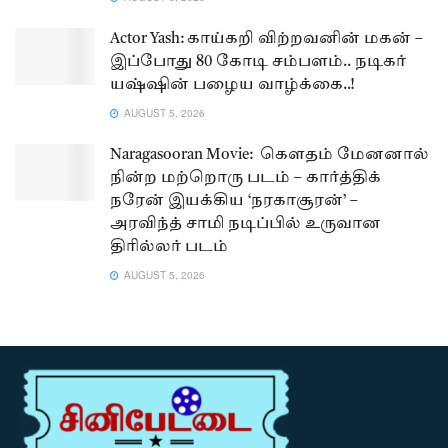
Actor Yash: காய்கறி விற்றவனின் மகன் –
இப்போது 80 கோடி சம்பளம்.. நடிகர்
யஷ்ஷின் பழைய வாழ்க்கை..!
AUGUST 5, 2026
Naragasooran Movie: கௌதம் மேனனால்
நின்ற மற்றொரு படம் – கார்த்திக்
நரேன் இயக்கிய ‘நரகாசூரன்’ –
அரவிந்த் சாமி நடிப்பில் உருவான
திரில்லர் படம்
AUGUST 5, 2026