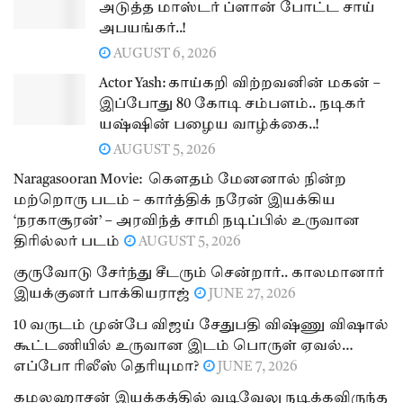
அடுத்த மாஸ்டர் ப்ளான் போட்ட சாய்
அபயங்கர்..!
AUGUST 6, 2026
Actor Yash: காய்கறி விற்றவனின் மகன் –
இப்போது 80 கோடி சம்பளம்.. நடிகர்
யஷ்ஷின் பழைய வாழ்க்கை..!
AUGUST 5, 2026
Naragasooran Movie: கௌதம் மேனனால் நின்ற
மற்றொரு படம் – கார்த்திக் நரேன் இயக்கிய
‘நரகாசூரன்’ – அரவிந்த் சாமி நடிப்பில் உருவான
திரில்லர் படம்
AUGUST 5, 2026
குருவோடு சேர்ந்து சீடரும் சென்றார்.. காலமானார்
இயக்குனர் பாக்கியராஜ்
JUNE 27, 2026
10 வருடம் முன்பே விஜய் சேதுபதி விஷ்ணு விஷால்
கூட்டணியில் உருவான இடம் பொருள் ஏவல்…
எப்போ ரிலீஸ் தெரியுமா?
JUNE 7, 2026
கமலஹாசன் இயக்கத்தில் வடிவேலு நடிக்கவிருந்த