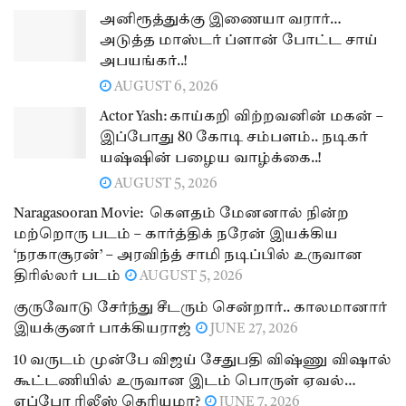
அனிரூத்துக்கு இணையா வரார்…
அடுத்த மாஸ்டர் ப்ளான் போட்ட சாய்
அபயங்கர்..!
AUGUST 6, 2026
Actor Yash: காய்கறி விற்றவனின் மகன் –
இப்போது 80 கோடி சம்பளம்.. நடிகர்
யஷ்ஷின் பழைய வாழ்க்கை..!
AUGUST 5, 2026
Naragasooran Movie: கௌதம் மேனனால் நின்ற
மற்றொரு படம் – கார்த்திக் நரேன் இயக்கிய
‘நரகாசூரன்’ – அரவிந்த் சாமி நடிப்பில் உருவான
திரில்லர் படம்
AUGUST 5, 2026
குருவோடு சேர்ந்து சீடரும் சென்றார்.. காலமானார்
இயக்குனர் பாக்கியராஜ்
JUNE 27, 2026
10 வருடம் முன்பே விஜய் சேதுபதி விஷ்ணு விஷால்
கூட்டணியில் உருவான இடம் பொருள் ஏவல்…
எப்போ ரிலீஸ் தெரியுமா?
JUNE 7, 2026