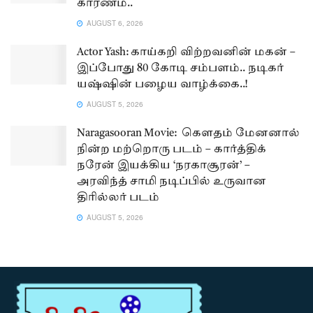
காரணம்..
AUGUST 6, 2026
Actor Yash: காய்கறி விற்றவனின் மகன் –
இப்போது 80 கோடி சம்பளம்.. நடிகர்
யஷ்ஷின் பழைய வாழ்க்கை..!
AUGUST 5, 2026
Naragasooran Movie: கௌதம் மேனனால்
நின்ற மற்றொரு படம் – கார்த்திக்
நரேன் இயக்கிய ‘நரகாசூரன்’ –
அரவிந்த் சாமி நடிப்பில் உருவான
திரில்லர் படம்
AUGUST 5, 2026