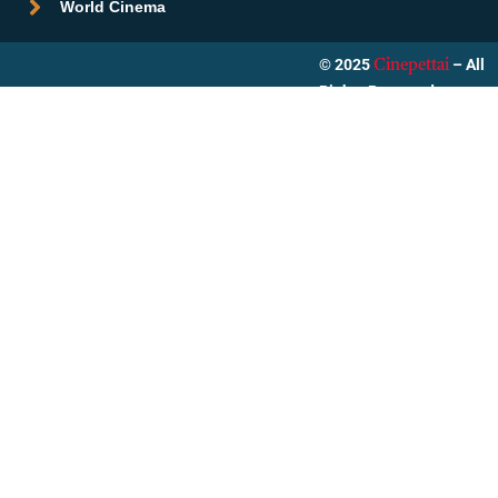
World Cinema
© 2025
– All
Cinepettai
Rights Reserved