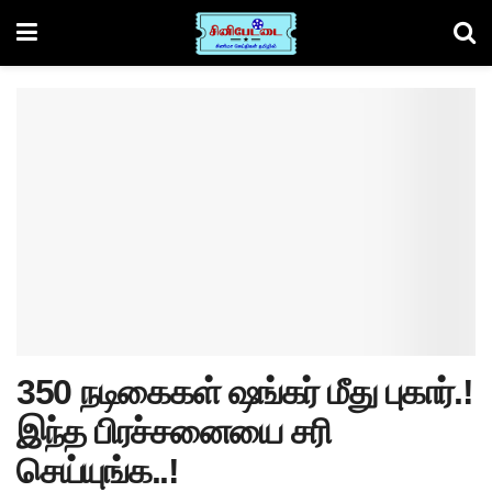
350 நடிகைகள் ஷங்கர் மீது புகார்.!
இந்த பிரச்சனையை சரி
செய்யுங்க..!