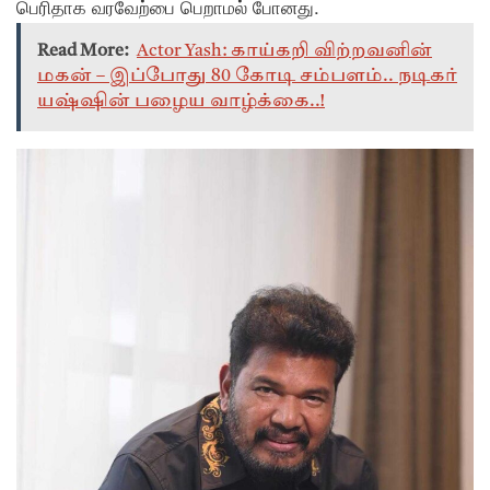
பெரிதாக வரவேற்பை பெறாமல் போனது.
Read More:
Actor Yash: காய்கறி விற்றவனின்
மகன் – இப்போது 80 கோடி சம்பளம்.. நடிகர்
யஷ்ஷின் பழைய வாழ்க்கை..!