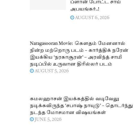
ப்ளான் போட்ட சாய்
அபயங்கர்..!
AUGUST 6, 2026
Naragasooran Movie: கௌதம் மேனனால்
நின்ற மற்றொரு படம் – கார்த்திக் நரேன்
இயக்கிய ‘நரகாசூரன்’ – அரவிந்த் சாமி
நடிப்பில் உருவான திரில்லர் படம்
AUGUST 5, 2026
கமலஹாசன் இயக்கத்தில் வடிவேலு
நடிக்கவிருந்த ‘சபாஷ் நாயுடு’ – தொடர்ந்து
நடந்த மோசமான விஷயங்கள்
JUNE 5, 2026