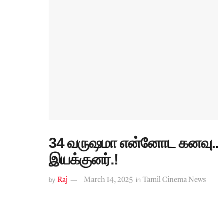
34 வருஷமா என்னோட கனவு.. ம
இயக்குனர்.!
by
in
Raj
March 14, 2025
Tamil Cinema News