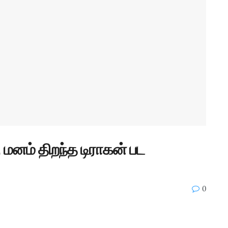
னம் திறந்த டிராகன் பட
0