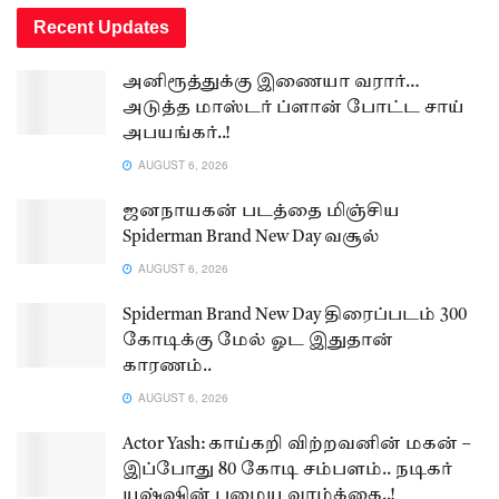
Recent Updates
அனிரூத்துக்கு இணையா வரார்…
அடுத்த மாஸ்டர் ப்ளான் போட்ட சாய்
அபயங்கர்..!
AUGUST 6, 2026
ஜனநாயகன் படத்தை மிஞ்சிய
Spiderman Brand New Day வசூல்
AUGUST 6, 2026
Spiderman Brand New Day திரைப்படம் 300
கோடிக்கு மேல் ஓட இதுதான்
காரணம்..
AUGUST 6, 2026
Actor Yash: காய்கறி விற்றவனின் மகன் –
இப்போது 80 கோடி சம்பளம்.. நடிகர்
யஷ்ஷின் பழைய வாழ்க்கை..!