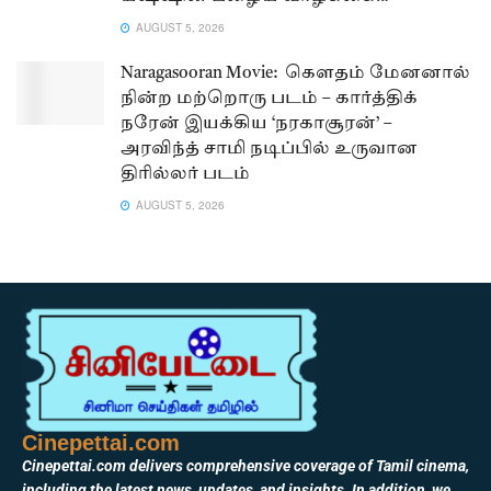
AUGUST 5, 2026
Naragasooran Movie: கௌதம் மேனனால்
நின்ற மற்றொரு படம் – கார்த்திக்
நரேன் இயக்கிய ‘நரகாசூரன்’ –
அரவிந்த் சாமி நடிப்பில் உருவான
திரில்லர் படம்
AUGUST 5, 2026
Cinepettai.com
Cinepettai.com delivers comprehensive coverage of Tamil cinema,
including the latest news, updates, and insights. In addition, we