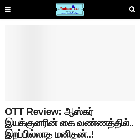
OTT Review: ஆஸ்கர்
இயக்குனரின் கை வண்ணத்தில்..
இறப்பில்லாத மனிதன்..!