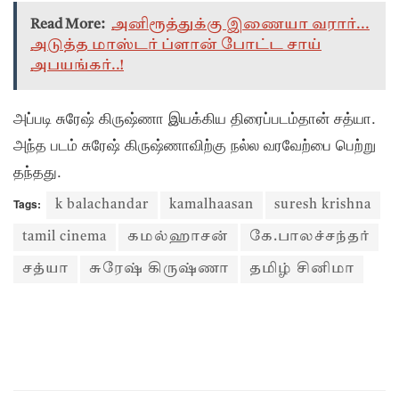
Read More:
அனிரூத்துக்கு இணையா வரார்...
அடுத்த மாஸ்டர் ப்ளான் போட்ட சாய்
அபயங்கர்..!
அப்படி சுரேஷ் கிருஷ்ணா இயக்கிய திரைப்படம்தான் சத்யா.
அந்த படம் சுரேஷ் கிருஷ்ணாவிற்கு நல்ல வரவேற்பை பெற்று
தந்தது.
Tags:
k balachandar
kamalhaasan
suresh krishna
tamil cinema
கமல்ஹாசன்
கே.பாலச்சந்தர்
சத்யா
சுரேஷ் கிருஷ்ணா
தமிழ் சினிமா