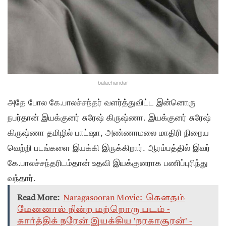
balachandar
அதே போல கே.பாலச்சந்தர் வளர்த்துவிட்ட இன்னொரு
நபர்தான் இயக்குனர் சுரேஷ் கிருஷ்ணா. இயக்குனர் சுரேஷ்
கிருஷ்ணா தமிழில் பாட்ஷா, அண்ணாமலை மாதிரி நிறைய
வெற்றி படங்களை இயக்கி இருக்கிறார். ஆரம்பத்தில் இவர்
கே.பாலச்சந்தரிடம்தான் உதவி இயக்குனராக பணிப்புரிந்து
வந்தார்.
Read More:
Naragasooran Movie: கௌதம்
மேனனால் நின்ற மற்றொரு படம் -
கார்த்திக் நரேன் இயக்கிய 'நரகாசூரன்' -