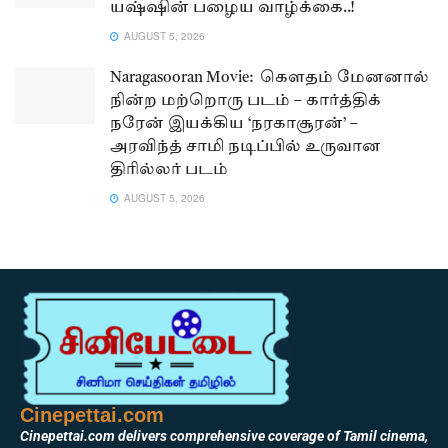
யஷ்ஷின் பழைய வாழ்க்கை..!
AUGUST 5, 2026
Naragasooran Movie: கௌதம் மேனனால்
நின்ற மற்றொரு படம் – கார்த்திக்
நரேன் இயக்கிய ‘நரகாசூரன்’ –
அரவிந்த் சாமி நடிப்பில் உருவான
திரில்லர் படம்
AUGUST 5, 2026
Cinepettai.com
Cinepettai.com delivers comprehensive coverage of Tamil cinema,