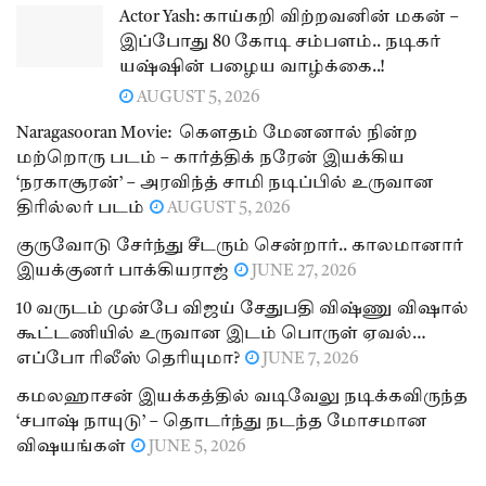
Actor Yash: காய்கறி விற்றவனின் மகன் –
இப்போது 80 கோடி சம்பளம்.. நடிகர்
யஷ்ஷின் பழைய வாழ்க்கை..!
AUGUST 5, 2026
Naragasooran Movie: கௌதம் மேனனால் நின்ற
மற்றொரு படம் – கார்த்திக் நரேன் இயக்கிய
‘நரகாசூரன்’ – அரவிந்த் சாமி நடிப்பில் உருவான
திரில்லர் படம்
AUGUST 5, 2026
குருவோடு சேர்ந்து சீடரும் சென்றார்.. காலமானார்
இயக்குனர் பாக்கியராஜ்
JUNE 27, 2026
10 வருடம் முன்பே விஜய் சேதுபதி விஷ்ணு விஷால்
கூட்டணியில் உருவான இடம் பொருள் ஏவல்…
எப்போ ரிலீஸ் தெரியுமா?
JUNE 7, 2026
கமலஹாசன் இயக்கத்தில் வடிவேலு நடிக்கவிருந்த
‘சபாஷ் நாயுடு’ – தொடர்ந்து நடந்த மோசமான
விஷயங்கள்
JUNE 5, 2026