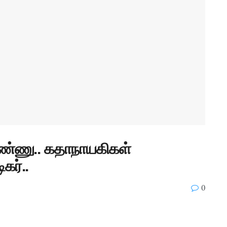
ண்ணு.. கதாநாயகிகள்
கர்..
0