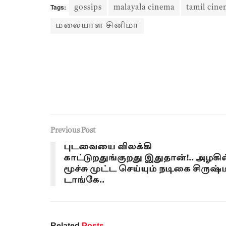
Tags:
gossips
malayala cinema
tamil cin
மலையாள சினிமா
Previous Post
புடவையை விலக்கி
காட்டுறதுங்குறது இதுதான்!.. அழகில
மூச்சு முட்ட செய்யும் நடிகை சிருஷ்ட
டாங்கே..
Related
Posts