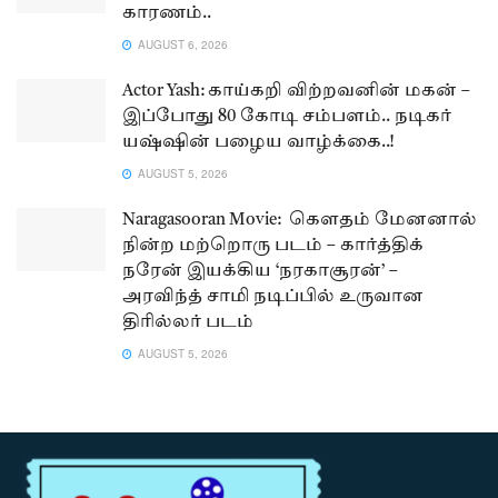
காரணம்..
AUGUST 6, 2026
Actor Yash: காய்கறி விற்றவனின் மகன் –
இப்போது 80 கோடி சம்பளம்.. நடிகர்
யஷ்ஷின் பழைய வாழ்க்கை..!
AUGUST 5, 2026
Naragasooran Movie: கௌதம் மேனனால்
நின்ற மற்றொரு படம் – கார்த்திக்
நரேன் இயக்கிய ‘நரகாசூரன்’ –
அரவிந்த் சாமி நடிப்பில் உருவான
திரில்லர் படம்
AUGUST 5, 2026