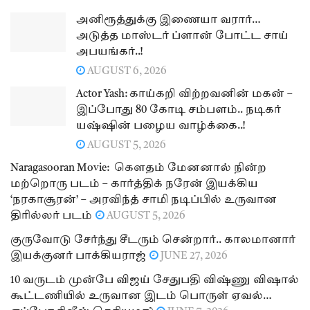
அனிரூத்துக்கு இணையா வரார்…
அடுத்த மாஸ்டர் ப்ளான் போட்ட சாய்
அபயங்கர்..!
AUGUST 6, 2026
Actor Yash: காய்கறி விற்றவனின் மகன் –
இப்போது 80 கோடி சம்பளம்.. நடிகர்
யஷ்ஷின் பழைய வாழ்க்கை..!
AUGUST 5, 2026
Naragasooran Movie: கௌதம் மேனனால் நின்ற
மற்றொரு படம் – கார்த்திக் நரேன் இயக்கிய
‘நரகாசூரன்’ – அரவிந்த் சாமி நடிப்பில் உருவான
திரில்லர் படம்
AUGUST 5, 2026
குருவோடு சேர்ந்து சீடரும் சென்றார்.. காலமானார்
இயக்குனர் பாக்கியராஜ்
JUNE 27, 2026
10 வருடம் முன்பே விஜய் சேதுபதி விஷ்ணு விஷால்
கூட்டணியில் உருவான இடம் பொருள் ஏவல்…