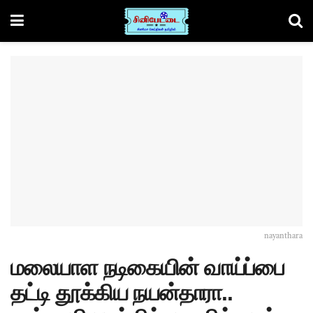
nayanthara
மலையாள நடிகையின் வாய்ப்பை
தட்டி தூக்கிய நயன்தாரா..