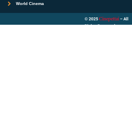
World Cinema
© 2025
– All
Cinepettai
Rights Reserved