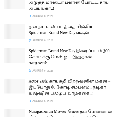
அடுத்த மாஸ்டர் ப்ளான் போட்ட சாய்
அபயங்கர்..!
AUGUST 6, 2026
ஜனநாயகன் படத்தை மிஞ்சிய
Spiderman Brand New Day வசூல்
AUGUST 6, 2026
Spiderman Brand New Day திரைப்படம் 300
கோடிக்கு மேல் ஓட இதுதான்
காரணம்..
AUGUST 6, 2026
Actor Yash: காய்கறி விற்றவனின் மகன் –
இப்போது 80 கோடி சம்பளம்.. நடிகர்
யஷ்ஷின் பழைய வாழ்க்கை..!
AUGUST 5, 2026
Naragasooran Movie: கௌதம் மேனனால்