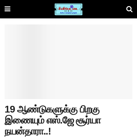
19 ஆண்டுகளுக்கு பிறகு
இணையும் எஸ்.ஜே சூர்யா
நயன்தாரா..!