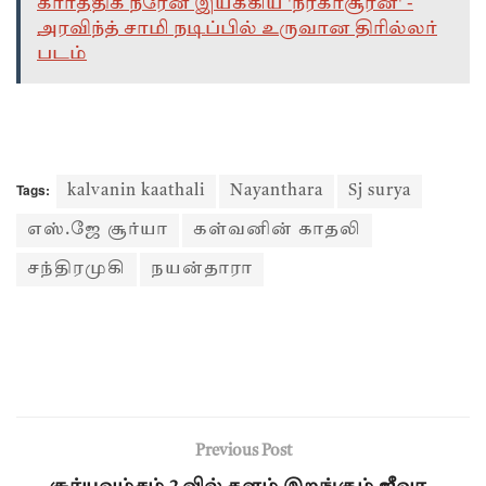
கார்த்திக் நரேன் இயக்கிய 'நரகாசூரன்' -
அரவிந்த் சாமி நடிப்பில் உருவான திரில்லர்
படம்
Tags:
kalvanin kaathali
Nayanthara
Sj surya
எஸ்.ஜே சூர்யா
கள்வனின் காதலி
சந்திரமுகி
நயன்தாரா
Previous Post