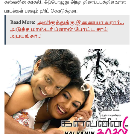
கள்வனின் காதலி. அப்பொழுது அந்த திரைப்படத்தில் உள்ள
பாடல்கள் பலவும் ஹிட் கொடுத்தன.
Read More:
அனிரூத்துக்கு இணையா வரார்...
அடுத்த மாஸ்டர் ப்ளான் போட்ட சாய்
அபயங்கர்..!