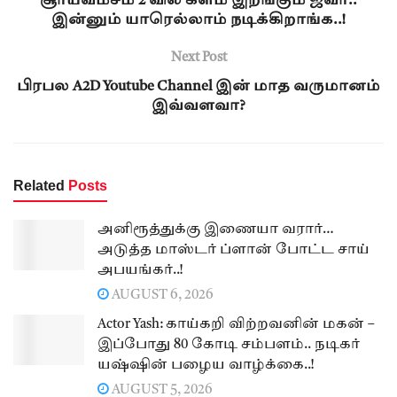
சூர்யவம்சம் 2 வில் களம் இறங்கும் ஜீவா..
இன்னும் யாரெல்லாம் நடிக்கிறாங்க..!
Next Post
பிரபல A2D Youtube Channel இன் மாத வருமானம்
இவ்வளவா?
Related
Posts
அனிரூத்துக்கு இணையா வரார்…
அடுத்த மாஸ்டர் ப்ளான் போட்ட சாய்
அபயங்கர்..!
AUGUST 6, 2026
Actor Yash: காய்கறி விற்றவனின் மகன் –
இப்போது 80 கோடி சம்பளம்.. நடிகர்
யஷ்ஷின் பழைய வாழ்க்கை..!
AUGUST 5, 2026