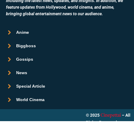
including the latest news, updates, and insights. In addition, we
feature updates from Hollywood, world cinema, and anime,
bringing global entertainment news to our audience.
Anime
Biggboss
Gossips
News
Special Article
World Cinema
© 2025
– All
Cinepettai
Rights Reserved