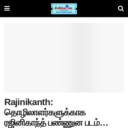
Rajinikanth:
தொழிலாளர்களுக்காக
ரஜினிகாந்த் பண்ணுன படம்…