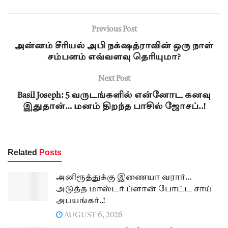
Previous Post
அன்னம் சீரியல் அபி நக்‌ஷத்ராவின் ஒரு நாள்
சம்பளம் எவ்வளவு தெரியுமா?
Next Post
Basil Joseph: 5 வருடங்களில் என்னோட கனவு
இதுதான்… மனம் திறந்த பாசில் ஜோசப்..!
Related
Posts
அனிரூத்துக்கு இணையா வரார்…
அடுத்த மாஸ்டர் ப்ளான் போட்ட சாய்
அபயங்கர்..!
AUGUST 6, 2026