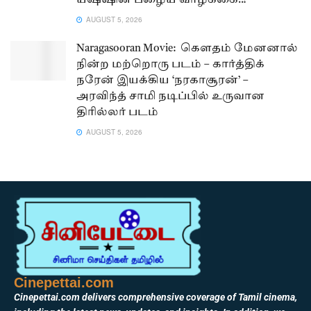
யஷ்ஷின் பழைய வாழ்க்கை..!
AUGUST 5, 2026
Naragasooran Movie: கௌதம் மேனனால்
நின்ற மற்றொரு படம் – கார்த்திக்
நரேன் இயக்கிய ‘நரகாசூரன்’ –
அரவிந்த் சாமி நடிப்பில் உருவான
திரில்லர் படம்
AUGUST 5, 2026
Cinepettai.com
Cinepettai.com delivers comprehensive coverage of Tamil cinema,