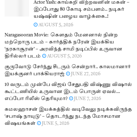
Actor Yash: காய்கறி விற்றவனின் மகன் –
இப்போது 80 கோடி சம்பளம்.. நடிகர்
யஷ்ஷின் பழைய வாழ்க்கை..!
AUGUST 5, 2026
Naragasooran Movie: கௌதம் மேனனால் நின்ற
மற்றொரு படம் – கார்த்திக் நரேன் இயக்கிய
‘நரகாசூரன்’ – அரவிந்த் சாமி நடிப்பில் உருவான
திரில்லர் படம்
AUGUST 5, 2026
குருவோடு சேர்ந்து சீடரும் சென்றார்.. காலமானார்
இயக்குனர் பாக்கியராஜ்
JUNE 27, 2026
10 வருடம் முன்பே விஜய் சேதுபதி விஷ்ணு விஷால்
கூட்டணியில் உருவான இடம் பொருள் ஏவல்…
எப்போ ரிலீஸ் தெரியுமா?
JUNE 7, 2026
கமலஹாசன் இயக்கத்தில் வடிவேலு நடிக்கவிருந்த
‘சபாஷ் நாயுடு’ – தொடர்ந்து நடந்த மோசமான
விஷயங்கள்
JUNE 5, 2026