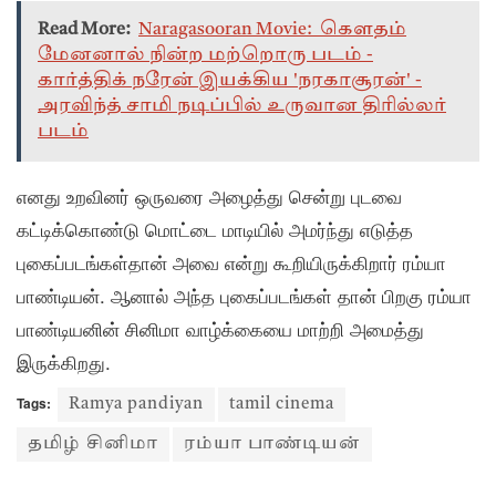
Read More:
Naragasooran Movie: கௌதம்
மேனனால் நின்ற மற்றொரு படம் -
கார்த்திக் நரேன் இயக்கிய 'நரகாசூரன்' -
அரவிந்த் சாமி நடிப்பில் உருவான திரில்லர்
படம்
எனது உறவினர் ஒருவரை அழைத்து சென்று புடவை
கட்டிக்கொண்டு மொட்டை மாடியில் அமர்ந்து எடுத்த
புகைப்படங்கள்தான் அவை என்று கூறியிருக்கிறார் ரம்யா
பாண்டியன். ஆனால் அந்த புகைப்படங்கள் தான் பிறகு ரம்யா
பாண்டியனின் சினிமா வாழ்க்கையை மாற்றி அமைத்து
இருக்கிறது.
Tags:
Ramya pandiyan
tamil cinema
தமிழ் சினிமா
ரம்யா பாண்டியன்