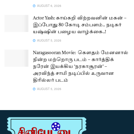
AUGUST 6, 2026
Actor Yash: காய்கறி விற்றவனின் மகன் –
இப்போது 80 கோடி சம்பளம்.. நடிகர்
யஷ்ஷின் பழைய வாழ்க்கை..!
AUGUST 5, 2026
Naragasooran Movie: கௌதம் மேனனால்
நின்ற மற்றொரு படம் – கார்த்திக்
நரேன் இயக்கிய ‘நரகாசூரன்’ –
அரவிந்த் சாமி நடிப்பில் உருவான
திரில்லர் படம்
AUGUST 5, 2026