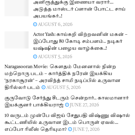
அனிரூத்துக்கு இணையா வரார்…
அடுத்த மாஸ்டர் ப்ளான் போட்ட சாய்
அபயங்கர்..!
AUGUST 6, 2026
Actor Yash: காய்கறி விற்றவனின் மகன் –
இப்போது 80 கோடி சம்பளம்.. நடிகர்
யஷ்ஷின் பழைய வாழ்க்கை..!
AUGUST 5, 2026
Naragasooran Movie: கௌதம் மேனனால் நின்ற
மற்றொரு படம் – கார்த்திக் நரேன் இயக்கிய
‘நரகாசூரன்’ – அரவிந்த் சாமி நடிப்பில் உருவான
திரில்லர் படம்
AUGUST 5, 2026
குருவோடு சேர்ந்து சீடரும் சென்றார்.. காலமானார்
இயக்குனர் பாக்கியராஜ்
JUNE 27, 2026
10 வருடம் முன்பே விஜய் சேதுபதி விஷ்ணு விஷால்
கூட்டணியில் உருவான இடம் பொருள் ஏவல்…
எப்போ ரிலீஸ் தெரியுமா?
JUNE 7, 2026