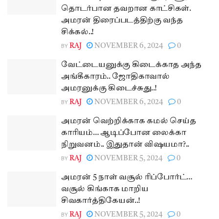
தொடர்பான தவறான காட்சிகள்.
அமரன் திரைப்படத்திற்கு வந்த
சிக்கல்..!
BY
RAJ
NOVEMBER 6, 2024
0
வேட்டையனுக்கு கிடைக்காத அந்த
அங்கீகாரம்.. ஜோதிகாவால்
அமரனுக்கு கிடைச்சுது..!
BY
RAJ
NOVEMBER 6, 2024
0
அமரன் வெற்றிக்காக கமல் செய்த
காரியம்… ஆடிப்போன லைக்கா
நிறுவனம்.. இதுதான் விஷயமா?..
BY
RAJ
NOVEMBER 5, 2024
0
அமரன் 5 நாள் வசூல் ரிப்போர்ட்…
வசூல் கிங்காக மாறிய
சிவகார்த்திகேயன்..!
BY
RAJ
NOVEMBER 5, 2024
0