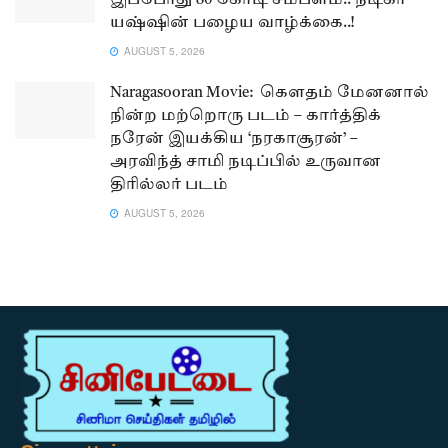
இப்போது 80 கோடி சம்பளம்.. நடிகர்
யஷ்ஷின் பழைய வாழ்க்கை..!
AUGUST 5, 2026
Naragasooran Movie: கௌதம் மேனனால்
நின்ற மற்றொரு படம் – கார்த்திக்
நரேன் இயக்கிய ‘நரகாசூரன்’ –
அரவிந்த் சாமி நடிப்பில் உருவான
திரில்லர் படம்
AUGUST 5, 2026