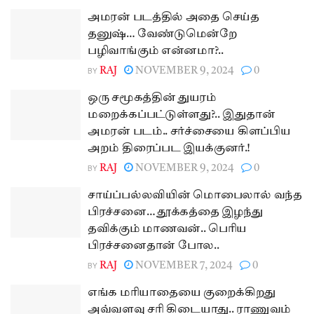
அமரன் படத்தில் அதை செய்த
தனுஷ்… வேண்டுமென்றே
பழிவாங்கும் என்னமா?..
BY
RAJ
NOVEMBER 9, 2024
0
ஒரு சமூகத்தின் துயரம்
மறைக்கப்பட்டுள்ளது?.. இதுதான்
அமரன் படம்.. சர்ச்சையை கிளப்பிய
அறம் திரைப்பட இயக்குனர்.!
BY
RAJ
NOVEMBER 9, 2024
0
சாய்ப்பல்லவியின் மொபைலால் வந்த
பிரச்சனை… தூக்கத்தை இழந்து
தவிக்கும் மாணவன்.. பெரிய
பிரச்சனைதான் போல..
BY
RAJ
NOVEMBER 7, 2024
0
எங்க மரியாதையை குறைக்கிறது
அவ்வளவு சரி கிடையாது.. ராணுவம்