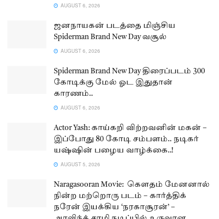
AUGUST 6, 2026
ஜனநாயகன் படத்தை மிஞ்சிய
Spiderman Brand New Day வசூல்
AUGUST 6, 2026
Spiderman Brand New Day திரைப்படம் 300
கோடிக்கு மேல் ஓட இதுதான்
காரணம்..
AUGUST 6, 2026
Actor Yash: காய்கறி விற்றவனின் மகன் –
இப்போது 80 கோடி சம்பளம்.. நடிகர்
யஷ்ஷின் பழைய வாழ்க்கை..!
AUGUST 5, 2026
Naragasooran Movie: கௌதம் மேனனால்
நின்ற மற்றொரு படம் – கார்த்திக்
நரேன் இயக்கிய ‘நரகாசூரன்’ –
அரவிந்த் சாமி நடிப்பில் உருவான