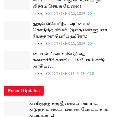
விட்டுட்டேன்.. சிறு வயதில் துருவ்
விக்ரம் செய்த வேலை.!
BY
RAJ
OCTOBER 22, 2025
0
துருவ் விக்ரமிற்கு அட்வைஸ்
கொடுத்த ரசிகர்.. இதை பண்ணுனா
நீங்கதான் பெரிய ஹீரோ.!
BY
RAJ
OCTOBER 22, 2025
0
பைசன் ட்ரைலரில் இதை
கவனிச்சீங்களா? படம் பேசும் சாதி
அரசியல்..!
BY
RAJ
OCTOBER 15, 2025
0
Recent Updates
அனிரூத்துக்கு இணையா வரார்…
அடுத்த மாஸ்டர் ப்ளான் போட்ட சாய்
அபயங்கர்..!