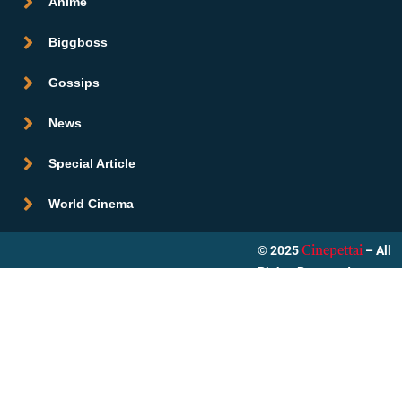
Anime
Biggboss
Gossips
News
Special Article
World Cinema
© 2025
– All
Cinepettai
Rights Reserved