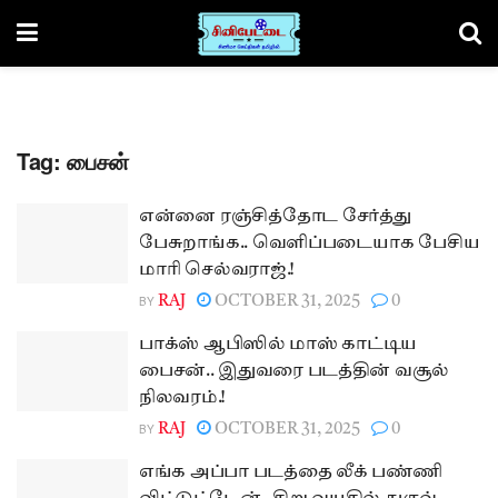
Tag:
பைசன்
என்னை ரஞ்சித்தோட சேர்த்து
பேசுறாங்க.. வெளிப்படையாக பேசிய
மாரி செல்வராஜ்.!
BY
RAJ
OCTOBER 31, 2025
0
பாக்ஸ் ஆபிஸில் மாஸ் காட்டிய
பைசன்.. இதுவரை படத்தின் வசூல்
நிலவரம்.!
BY
RAJ
OCTOBER 31, 2025
0
எங்க அப்பா படத்தை லீக் பண்ணி