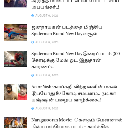
அடுத்த மாஸ்டர் ப்ளான் போட்ட சாய்
அபயங்கர்..!
AUGUST 6, 2026
ஜனநாயகன் படத்தை மிஞ்சிய
Spiderman Brand New Day வசூல்
AUGUST 6, 2026
Spiderman Brand New Day திரைப்படம் 300
கோடிக்கு மேல் ஓட இதுதான்
காரணம்..
AUGUST 6, 2026
Actor Yash: காய்கறி விற்றவனின் மகன் –
இப்போது 80 கோடி சம்பளம்.. நடிகர்
யஷ்ஷின் பழைய வாழ்க்கை..!
AUGUST 5, 2026
Naragasooran Movie: கௌதம் மேனனால்
நின்ற மற்றொரு படம் – கார்த்திக்