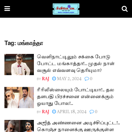
Tag:
மங்காத்தா
வெளிநாட்டிலும் சக்கை போடு
போட்ட மங்காத்தா!.. முதல் நாள்
வசூல் எவ்வளவு தெரியுமா?
BY
RAJ
MAY 2, 2024
0
ரீ ரிலீஸ்லையும் போட்டியா!.. தல
தளபதி பிரச்சனை என்னைக்கும்
ஓயாது போல!..
BY
RAJ
APRIL 18, 2024
0
அஜித் அண்ணனை அடிச்சிப்புட்ட!..
கொஞ்ச நாளைக்கு ஊருக்குள்ள