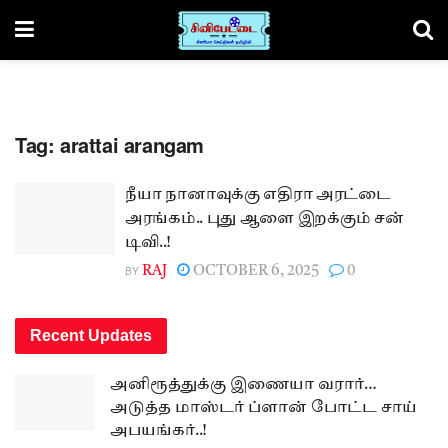
Tag:
arattai arangam
நீயா நானாவுக்கு எதிரா அரட்டை
அரங்கம்.. புது ஆளை இறக்கும் சன்
டிவி..!
BY
RAJ
OCTOBER 6, 2025
0
Recent Updates
அனிரூத்துக்கு இணையா வரார்…
அடுத்த மாஸ்டர் ப்ளான் போட்ட சாய்
அபயங்கர்..!