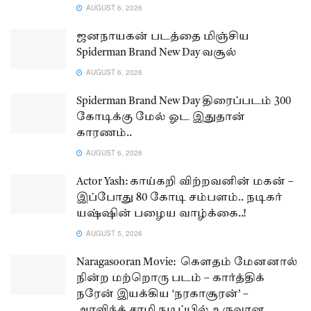
AUGUST 6, 2026
ஜனநாயகன் படத்தை மிஞ்சிய
Spiderman Brand New Day வசூல்
AUGUST 6, 2026
Spiderman Brand New Day திரைப்படம் 300
கோடிக்கு மேல் ஓட இதுதான்
காரணம்..
AUGUST 6, 2026
Actor Yash: காய்கறி விற்றவனின் மகன் –
இப்போது 80 கோடி சம்பளம்.. நடிகர்
யஷ்ஷின் பழைய வாழ்க்கை..!
AUGUST 5, 2026
Naragasooran Movie: கௌதம் மேனனால்
நின்ற மற்றொரு படம் – கார்த்திக்
நரேன் இயக்கிய ‘நரகாசூரன்’ –
அரவிந்த் சாமி நடிப்பில் உருவான