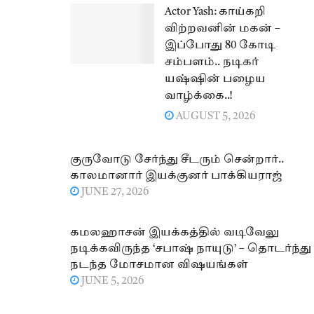
Actor Yash: காய்கறி
விற்றவனின் மகன் –
இப்போது 80 கோடி
சம்பளம்.. நடிகர்
யஷ்ஷின் பழைய
வாழ்க்கை..!
AUGUST 5, 2026
குருவோடு சேர்ந்து சீடரும் சென்றார்..
காலமானார் இயக்குனர் பாக்கியராஜ்
JUNE 27, 2026
கமலஹாசன் இயக்கத்தில் வடிவேலு
நடிக்கவிருந்த ‘சபாஷ் நாயுடு’ – தொடர்ந்து
நடந்த மோசமான விஷயங்கள்
JUNE 5, 2026