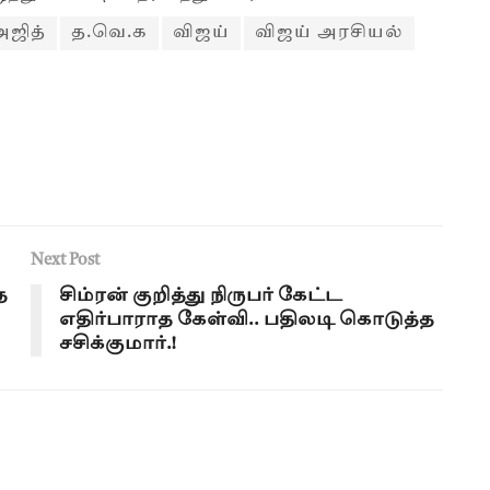
அஜித்
த.வெ.க
விஜய்
விஜய் அரசியல்
Next Post
த
சிம்ரன் குறித்து நிருபர் கேட்ட
எதிர்பாராத கேள்வி.. பதிலடி கொடுத்த
சசிக்குமார்.!