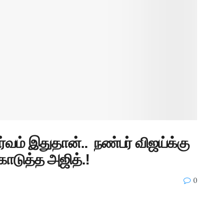
்வம் இதுதான்.. நண்பர் விஜய்க்கு
கொடுத்த அஜித்.!
0