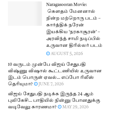
Naragasooran Movie:
கௌதம் மேனனால்
நின்ற மற்றொரு படம் –
கார்த்திக் நரேன்
இயக்கிய ‘நரகாசூரன்’ –
அரவிந்த் சாமி நடிப்பில்
உருவான திரில்லர் படம்
AUGUST 5, 2026
10 வருடம் முன்பே விஜய் சேதுபதி
விஷ்ணு விஷால் கூட்டணியில் உருவான
இடம் பொருள் ஏவல்… எப்போ ரிலீஸ்
தெரியுமா?
JUNE 7, 2026
விஜய் சேதுபதி நடிக்க இருந்த 24 ஆம்
புலிகேசி… பாதியில் நின்னு போனதுக்கு
வடிவேலு காரணமா?
MAY 29, 2026