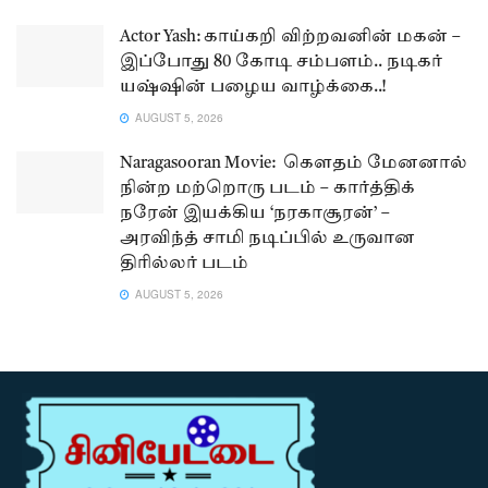
Actor Yash: காய்கறி விற்றவனின் மகன் –
இப்போது 80 கோடி சம்பளம்.. நடிகர்
யஷ்ஷின் பழைய வாழ்க்கை..!
AUGUST 5, 2026
Naragasooran Movie: கௌதம் மேனனால்
நின்ற மற்றொரு படம் – கார்த்திக்
நரேன் இயக்கிய ‘நரகாசூரன்’ –
அரவிந்த் சாமி நடிப்பில் உருவான
திரில்லர் படம்
AUGUST 5, 2026