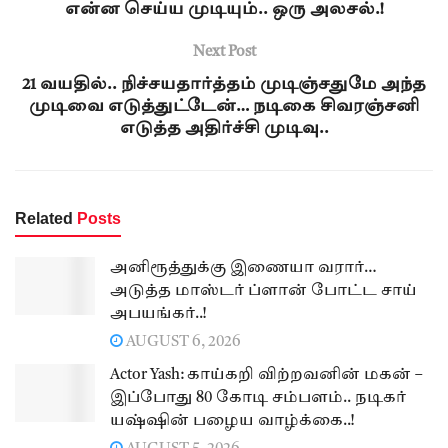
என்ன செய்ய முடியும்.. ஒரு அலசல்.!
Next Post
21 வயதில்.. நிச்சயதார்த்தம் முடிஞ்சதுமே அந்த
முடிவை எடுத்துட்டேன்… நடிகை சிவரஞ்சனி
எடுத்த அதிர்ச்சி முடிவு..
Related
Posts
அனிரூத்துக்கு இணையா வரார்…
அடுத்த மாஸ்டர் ப்ளான் போட்ட சாய்
அபயங்கர்..!
AUGUST 6, 2026
Actor Yash: காய்கறி விற்றவனின் மகன் –
இப்போது 80 கோடி சம்பளம்.. நடிகர்
யஷ்ஷின் பழைய வாழ்க்கை..!