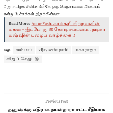
அது தமிழக சினிமாவிற்கே ஒரு பெருமையாக அமையும்
என்று பேச்சுக்கள் இருக்கின்றன.
Read More:
Actor Yash: காய்கறி விற்றவனின்
மகன் – இப்போது 80 கோடி சம்பளம்.. நடிகர்
யஷ்ஷின் பழைய வாழ்க்கை..!
Tags:
maharaja
vijay sethupathi
மகாராஜா
விஜய் சேதுபதி
Previous Post
தனுஷ்க்கு எதிராக நயன்தாரா சட்ட ரீதியாக