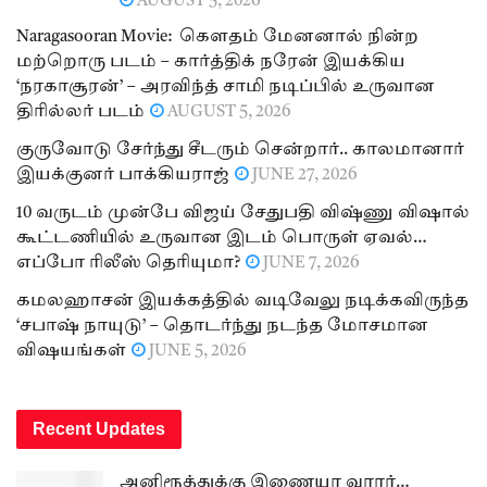
AUGUST 5, 2026
Naragasooran Movie: கௌதம் மேனனால் நின்ற
மற்றொரு படம் – கார்த்திக் நரேன் இயக்கிய
‘நரகாசூரன்’ – அரவிந்த் சாமி நடிப்பில் உருவான
திரில்லர் படம்
AUGUST 5, 2026
குருவோடு சேர்ந்து சீடரும் சென்றார்.. காலமானார்
இயக்குனர் பாக்கியராஜ்
JUNE 27, 2026
10 வருடம் முன்பே விஜய் சேதுபதி விஷ்ணு விஷால்
கூட்டணியில் உருவான இடம் பொருள் ஏவல்…
எப்போ ரிலீஸ் தெரியுமா?
JUNE 7, 2026
கமலஹாசன் இயக்கத்தில் வடிவேலு நடிக்கவிருந்த
‘சபாஷ் நாயுடு’ – தொடர்ந்து நடந்த மோசமான
விஷயங்கள்
JUNE 5, 2026
Recent Updates
அனிரூத்துக்கு இணையா வரார்…