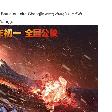
he Battle at Lake Changjin என்ற திரைப்படத்தின்
ுள்ளது.