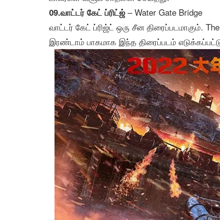
– Water Gate Bridge
09.வாட்டர் கேட் ப்ரிட்ஜ்
வாட்டர் கேட் ப்ரிஜ்ட் ஒரு சீன திரைப்படமாகும். T
இரண்டாம் பாகமாக இந்த திரைப்படம் எடுக்கப்பட்ட