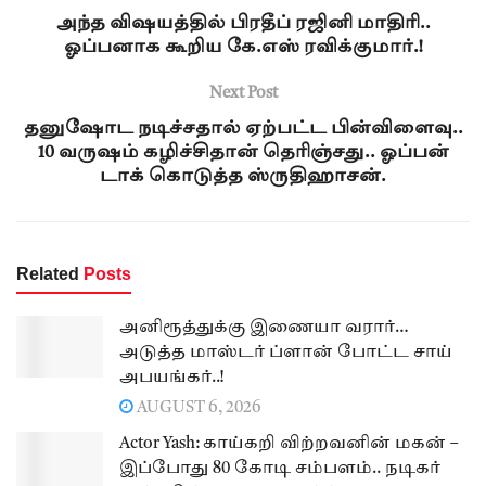
அந்த விஷயத்தில் பிரதீப் ரஜினி மாதிரி..
ஓப்பனாக கூறிய கே.எஸ் ரவிக்குமார்.!
Next Post
தனுஷோட நடிச்சதால் ஏற்பட்ட பின்விளைவு..
10 வருஷம் கழிச்சிதான் தெரிஞ்சது.. ஓப்பன்
டாக் கொடுத்த ஸ்ருதிஹாசன்.
Related
Posts
அனிரூத்துக்கு இணையா வரார்…
அடுத்த மாஸ்டர் ப்ளான் போட்ட சாய்
அபயங்கர்..!
AUGUST 6, 2026
Actor Yash: காய்கறி விற்றவனின் மகன் –
இப்போது 80 கோடி சம்பளம்.. நடிகர்