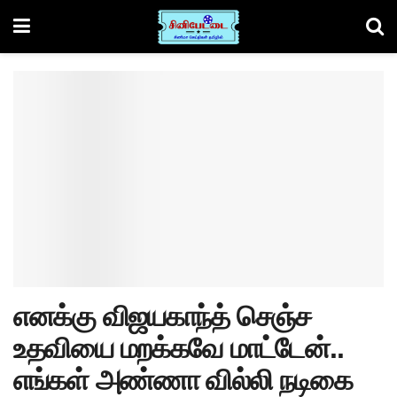
எனக்கு விஜயகாந்த் செஞ்ச
உதவியை மறக்கவே மாட்டேன்..
எங்கள் அண்ணா வில்லி நடிகை