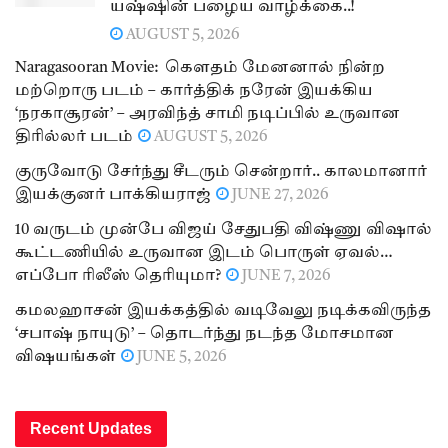
யஷ்ஷின் பழைய வாழ்க்கை..!
AUGUST 5, 2026
Naragasooran Movie: கௌதம் மேனனால் நின்ற
மற்றொரு படம் – கார்த்திக் நரேன் இயக்கிய
‘நரகாசூரன்’ – அரவிந்த் சாமி நடிப்பில் உருவான
திரில்லர் படம்
AUGUST 5, 2026
குருவோடு சேர்ந்து சீடரும் சென்றார்.. காலமானார்
இயக்குனர் பாக்கியராஜ்
JUNE 27, 2026
10 வருடம் முன்பே விஜய் சேதுபதி விஷ்ணு விஷால்
கூட்டணியில் உருவான இடம் பொருள் ஏவல்…
எப்போ ரிலீஸ் தெரியுமா?
JUNE 7, 2026
கமலஹாசன் இயக்கத்தில் வடிவேலு நடிக்கவிருந்த
‘சபாஷ் நாயுடு’ – தொடர்ந்து நடந்த மோசமான
விஷயங்கள்
JUNE 5, 2026
Recent Updates