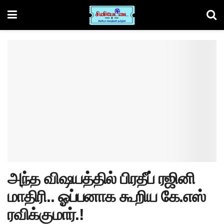
அந்த விஷயத்தில் பிரதீப் ரஜினி
மாதிரி.. ஓப்பனாக கூறிய கே.எஸ்
ரவிக்குமார்.!