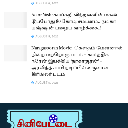
AUGUST 6, 2026
Actor Yash: காய்கறி விற்றவனின் மகன் –
இப்போது 80 கோடி சம்பளம்.. நடிகர்
யஷ்ஷின் பழைய வாழ்க்கை..!
AUGUST 5, 2026
Naragasooran Movie: கௌதம் மேனனால்
நின்ற மற்றொரு படம் – கார்த்திக்
நரேன் இயக்கிய ‘நரகாசூரன்’ –
அரவிந்த் சாமி நடிப்பில் உருவான
திரில்லர் படம்
AUGUST 5, 2026