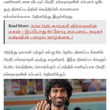
மணிகண்டனை விடவும் பிரதீப் ரங்கநாதனின் சம்பளம் ஒரே
ஒரு திரைப்படத்தின் வெற்றியின் காரணமாக
எக்கச்சக்கமாக அதிகரித்து இருக்கிறது.
Read More:
Actor Yash: காய்கறி விற்றவனின்
மகன் – இப்போது 80 கோடி சம்பளம்.. நடிகர்
யஷ்ஷின் பழைய வாழ்க்கை..!
அடுத்து டிராகன் மற்றும் எல்.ஐ.கே ஆகிய திரைப்படங்களில்
பிரதீப் ரங்கநாதன் நடித்து வருகிறார். இந்த திரைப்படங்களும்
பெரிய வெற்றியை கொடுக்கும் பட்சத்தில் கண்டிப்பாக பிரதீப்
ரங்கநாதனின் சம்பளம் அதிகரிக்கும்.