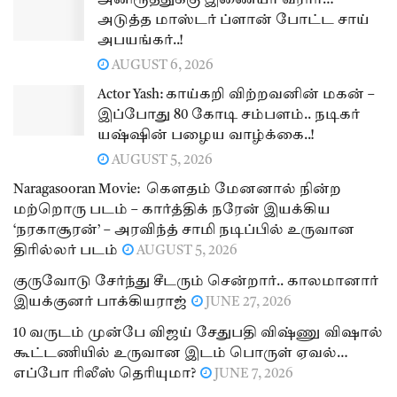
அனிரூத்துக்கு இணையா வரார்…
அடுத்த மாஸ்டர் ப்ளான் போட்ட சாய்
அபயங்கர்..!
AUGUST 6, 2026
Actor Yash: காய்கறி விற்றவனின் மகன் –
இப்போது 80 கோடி சம்பளம்.. நடிகர்
யஷ்ஷின் பழைய வாழ்க்கை..!
AUGUST 5, 2026
Naragasooran Movie: கௌதம் மேனனால் நின்ற
மற்றொரு படம் – கார்த்திக் நரேன் இயக்கிய
‘நரகாசூரன்’ – அரவிந்த் சாமி நடிப்பில் உருவான
திரில்லர் படம்
AUGUST 5, 2026
குருவோடு சேர்ந்து சீடரும் சென்றார்.. காலமானார்
இயக்குனர் பாக்கியராஜ்
JUNE 27, 2026
10 வருடம் முன்பே விஜய் சேதுபதி விஷ்ணு விஷால்
கூட்டணியில் உருவான இடம் பொருள் ஏவல்…
எப்போ ரிலீஸ் தெரியுமா?
JUNE 7, 2026