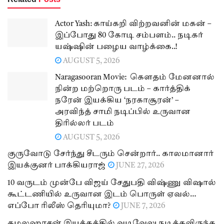
Actor Yash: காய்கறி விற்றவனின் மகன் –
இப்போது 80 கோடி சம்பளம்.. நடிகர்
யஷ்ஷின் பழைய வாழ்க்கை..!
AUGUST 5, 2026
Naragasooran Movie: கௌதம் மேனனால்
நின்ற மற்றொரு படம் – கார்த்திக்
நரேன் இயக்கிய ‘நரகாசூரன்’ –
அரவிந்த் சாமி நடிப்பில் உருவான
திரில்லர் படம்
AUGUST 5, 2026
குருவோடு சேர்ந்து சீடரும் சென்றார்.. காலமானார்
இயக்குனர் பாக்கியராஜ்
JUNE 27, 2026
10 வருடம் முன்பே விஜய் சேதுபதி விஷ்ணு விஷால்
கூட்டணியில் உருவான இடம் பொருள் ஏவல்…
எப்போ ரிலீஸ் தெரியுமா?
JUNE 7, 2026
கமலஹாசன் இயக்கத்தில் வடிவேலு நடிக்கவிருந்த