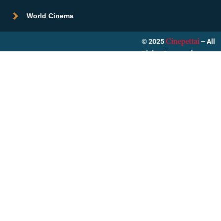
World Cinema
© 2025
– All
Cinepettai
Rights Reserved