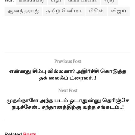
Tags:
anandharaj
bigil
tamil cinema
Vijay
ஆனந்தராஜ்
தமிழ் சினிமா
பிகில்
விஜய்
Previous Post
என்னது சிம்பு வில்லனா? அதிர்ச்சி கொடுத்த
தக் லைஃப் ட்ரைலர்..!
Next Post
முதல்நாளே அந்த படம் ஓடாதுன்னு தெரிஞ்சே
நடிச்சேன்.. சந்தானத்திற்கு வந்த சங்கடம்..!
Related
Posts