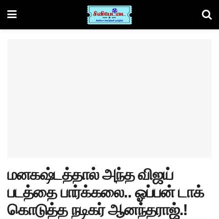
மனகஷ்டத்தால் அந்த விஜய்
படத்தை பார்க்கலை.. ஓப்பன் டாக்
கொடுத்த நடிகர் ஆனந்தராஜ்.!