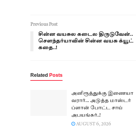
Previous Post
சின்ன வயசுல கடைல திருடுவேன்..
சௌந்தர்யாவின் சின்ன வயசு க்யூட்
கதை..!
Related
Posts
அனிரூத்துக்கு இணையா
வரார்… அடுத்த மாஸ்டர்
ப்ளான் போட்ட சாய்
அபயங்கர்..!
AUGUST 6, 2026