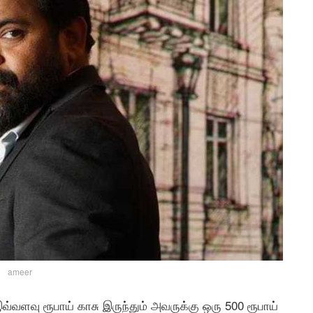
ameer
வ்வளவு ரூபாய் காசு இருந்தும் அவருக்கு ஒரு 500 ரூபாய்