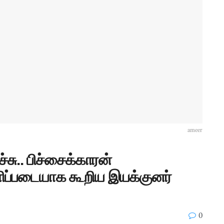
ameer
ச்சு.. பிச்சைக்காரன்
ளிப்படையாக கூறிய இயக்குனர்
0