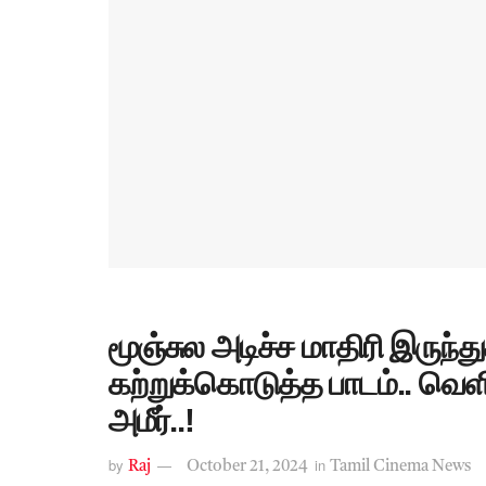
மூஞ்சுல அடிச்ச மாதிரி இருந்து
கற்றுக்கொடுத்த பாடம்.. வெ
அமீர்..!
by
in
Raj
October 21, 2024
Tamil Cinema News