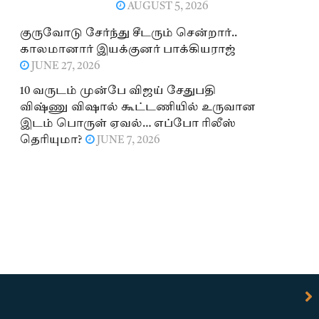
AUGUST 5, 2026
குருவோடு சேர்ந்து சீடரும் சென்றார்..
காலமானார் இயக்குனர் பாக்கியராஜ்
JUNE 27, 2026
10 வருடம் முன்பே விஜய் சேதுபதி
விஷ்ணு விஷால் கூட்டணியில் உருவான
இடம் பொருள் ஏவல்… எப்போ ரிலீஸ்
தெரியுமா?
JUNE 7, 2026