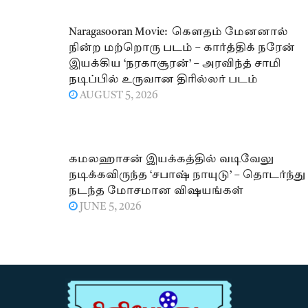
Naragasooran Movie: கௌதம் மேனனால்
நின்ற மற்றொரு படம் – கார்த்திக் நரேன்
இயக்கிய ‘நரகாசூரன்’ – அரவிந்த் சாமி
நடிப்பில் உருவான திரில்லர் படம்
AUGUST 5, 2026
கமலஹாசன் இயக்கத்தில் வடிவேலு
நடிக்கவிருந்த ‘சபாஷ் நாயுடு’ – தொடர்ந்து
நடந்த மோசமான விஷயங்கள்
JUNE 5, 2026