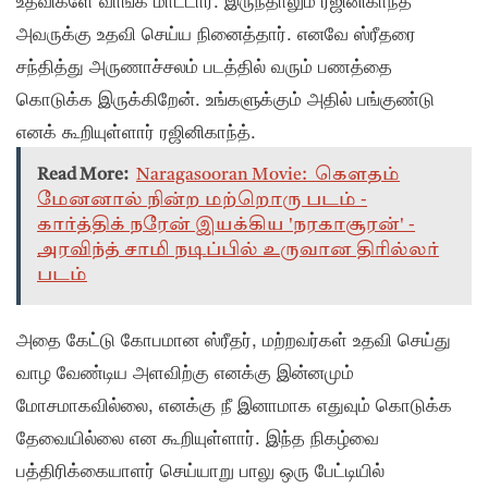
அவருக்கு உதவி செய்ய நினைத்தார். எனவே ஸ்ரீதரை
சந்தித்து அருணாச்சலம் படத்தில் வரும் பணத்தை
கொடுக்க இருக்கிறேன். உங்களுக்கும் அதில் பங்குண்டு
எனக் கூறியுள்ளார் ரஜினிகாந்த்.
Read More:
Naragasooran Movie: கௌதம்
மேனனால் நின்ற மற்றொரு படம் -
கார்த்திக் நரேன் இயக்கிய 'நரகாசூரன்' -
அரவிந்த் சாமி நடிப்பில் உருவான திரில்லர்
படம்
அதை கேட்டு கோபமான ஸ்ரீதர், மற்றவர்கள் உதவி செய்து
வாழ வேண்டிய அளவிற்கு எனக்கு இன்னமும்
மோசமாகவில்லை, எனக்கு நீ இனாமாக எதுவும் கொடுக்க
தேவையில்லை என கூறியுள்ளார். இந்த நிகழ்வை
பத்திரிக்கையாளர் செய்யாறு பாலு ஒரு பேட்டியில்