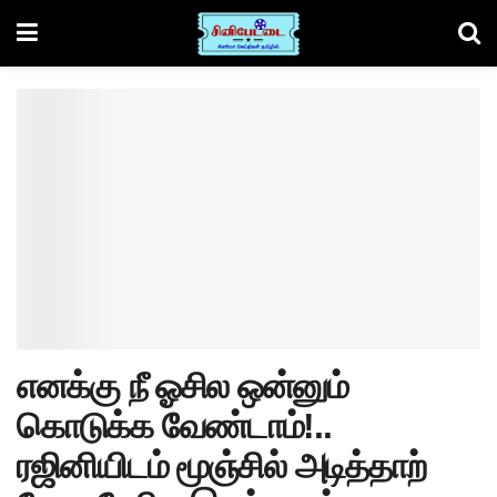
எனக்கு நீ ஓசில ஒன்னும்
கொடுக்க வேண்டாம்!..
ரஜினியிடம் மூஞ்சில் அடித்தாற்