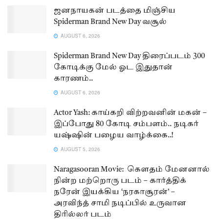
ஜனநாயகன் படத்தை மிஞ்சிய
Spiderman Brand New Day வசூல்
AUGUST 6, 2026
Spiderman Brand New Day திரைப்படம் 300
கோடிக்கு மேல் ஓட இதுதான்
காரணம்..
AUGUST 6, 2026
Actor Yash: காய்கறி விற்றவனின் மகன் –
இப்போது 80 கோடி சம்பளம்.. நடிகர்
யஷ்ஷின் பழைய வாழ்க்கை..!
AUGUST 5, 2026
Naragasooran Movie: கௌதம் மேனனால்
நின்ற மற்றொரு படம் – கார்த்திக்
நரேன் இயக்கிய ‘நரகாசூரன்’ –
அரவிந்த் சாமி நடிப்பில் உருவான
திரில்லர் படம்