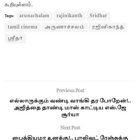
கூறியுள்ளார்.
Tags:
arunachalam
rajinikanth
Sridhar
tamil cinema
அருணாச்சலம்
ரஜினிகாந்த்
ஸ்ரீதர்
Previous Post
எல்லாருக்கும் வண்டி வாங்கி தர போறேன்!..
அஜித்தை தாண்டி மாஸ் காட்டிய எஸ்.ஜே
சூர்யா
Next Post
பைத்தியமா உனக்கு!.. பாலிவுட் ரேஞ்சுக்கு