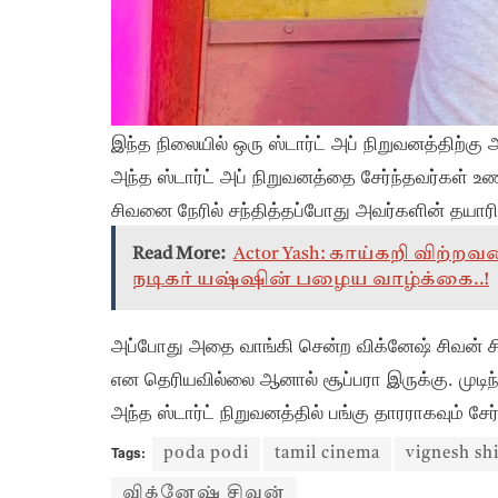
இந்த நிலையில் ஒரு ஸ்டார்ட் அப் நிறுவனத்திற்கு
அந்த ஸ்டார்ட் அப் நிறுவனத்தை சேர்ந்தவர்கள் 
சிவனை நேரில் சந்தித்தப்போது அவர்களின் தயார
Read More:
Actor Yash: காய்கறி விற்
நடிகர் யஷ்ஷின் பழைய வாழ்க்கை..!
அப்போது அதை வாங்கி சென்ற விக்னேஷ் சிவன் சில
என தெரியவில்லை ஆனால் சூப்பரா இருக்கு. முடிந்
அந்த ஸ்டார்ட் நிறுவனத்தில் பங்கு தாரராகவும் சேர்ந
Tags:
poda podi
tamil cinema
vignesh sh
விக்னேஷ் சிவன்