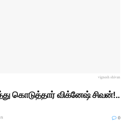
vignesh shivan
த்து கொடுத்தார் விக்னேஷ் சிவன்!..
ws
0