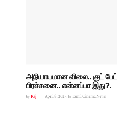
அநியாயமான விலை.. குட் பேட் 
பிரச்சனை.. என்னப்பா இது?.
by
in
Raj
April 8, 2025
Tamil Cinema News