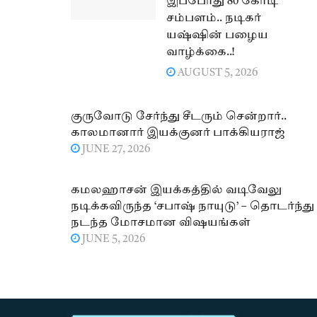
இப்போது 80 கோடி
சம்பளம்.. நடிகர்
யஷ்ஷின் பழைய
வாழ்க்கை..!
AUGUST 5, 2026
குருவோடு சேர்ந்து சீடரும் சென்றார்..
காலமானார் இயக்குனர் பாக்கியராஜ்
JUNE 27, 2026
கமலஹாசன் இயக்கத்தில் வடிவேலு
நடிக்கவிருந்த ‘சபாஷ் நாயுடு’ – தொடர்ந்து
நடந்த மோசமான விஷயங்கள்
JUNE 5, 2026