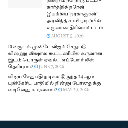
நின்ற மற்றொரு படம் –
கார்த்திக் நரேன்
இயக்கிய ‘நரகாசூரன்’ –
அரவிந்த் சாமி நடிப்பில்
உருவான திரில்லர் படம்
AUGUST 5, 2026
10 வருடம் முன்பே விஜய் சேதுபதி
விஷ்ணு விஷால் கூட்டணியில் உருவான
இடம் பொருள் ஏவல்… எப்போ ரிலீஸ்
தெரியுமா?
JUNE 7, 2026
விஜய் சேதுபதி நடிக்க இருந்த 24 ஆம்
புலிகேசி… பாதியில் நின்னு போனதுக்கு
வடிவேலு காரணமா?
MAY 29, 2026