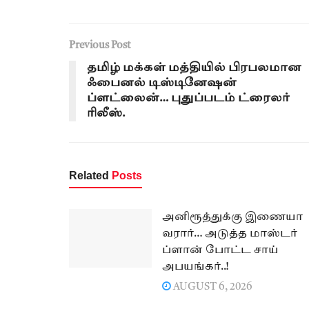
Previous Post
தமிழ் மக்கள் மத்தியில் பிரபலமான
ஃபைனல் டிஸ்டினேஷன்
ப்ளட்லைன்… புதுப்படம் ட்ரைலர்
ரிலீஸ்.
Related
Posts
அனிரூத்துக்கு இணையா
வரார்… அடுத்த மாஸ்டர்
ப்ளான் போட்ட சாய்
அபயங்கர்..!
AUGUST 6, 2026