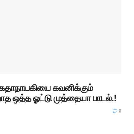
 கதாநாயகியை கவனிக்கும்
ாத ஒத்த ஓட்டு முத்தையா பாடல்.!
0