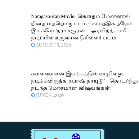
Naragasooran Movie: கௌதம் மேனனால்
நின்ற மற்றொரு படம் – கார்த்திக் நரேன்
இயக்கிய ‘நரகாசூரன்’ – அரவிந்த் சாமி
நடிப்பில் உருவான திரில்லர் படம்
AUGUST 5, 2026
கமலஹாசன் இயக்கத்தில் வடிவேலு
நடிக்கவிருந்த ‘சபாஷ் நாயுடு’ – தொடர்ந்து
நடந்த மோசமான விஷயங்கள்
JUNE 5, 2026