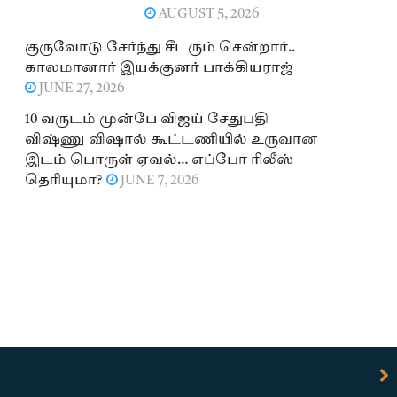
AUGUST 5, 2026
குருவோடு சேர்ந்து சீடரும் சென்றார்..
காலமானார் இயக்குனர் பாக்கியராஜ்
JUNE 27, 2026
10 வருடம் முன்பே விஜய் சேதுபதி
விஷ்ணு விஷால் கூட்டணியில் உருவான
இடம் பொருள் ஏவல்… எப்போ ரிலீஸ்
தெரியுமா?
JUNE 7, 2026