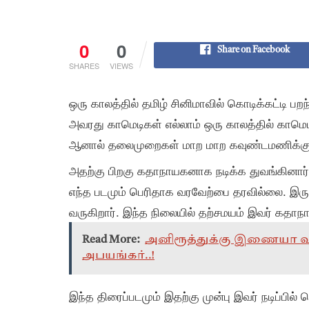
0
0
Share on Facebook
SHARES
VIEWS
ஒரு காலத்தில் தமிழ் சினிமாவில் கொடிக்கட்டி ப
அவரது காமெடிகள் எல்லாம் ஒரு காலத்தில் காமெடி 
ஆனால் தலைமுறைகள் மாற மாற கவுண்டமணிக்கு இ
அதற்கு பிறகு கதாநாயகனாக நடிக்க துவங்கினா
எந்த படமும் பெரிதாக வரவேற்பை தரவில்லை. இரு
வருகிறார். இந்த நிலையில் தற்சமயம் இவர் கதாந
Read More:
அனிரூத்துக்கு இணையா வரா
அபயங்கர்..!
இந்த திரைப்படமும் இதற்கு முன்பு இவர் நடிப்பி