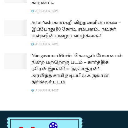
காரணம்..
AUGUST 6, 2026
Actor Yash: காய்கறி விற்றவனின் மகன் –
இப்போது 80 கோடி சம்பளம்.. நடிகர்
யஷ்ஷின் பழைய வாழ்க்கை..!
AUGUST 5, 2026
Naragasooran Movie: கௌதம் மேனனால்
நின்ற மற்றொரு படம் – கார்த்திக்
நரேன் இயக்கிய ‘நரகாசூரன்’ –
அரவிந்த் சாமி நடிப்பில் உருவான
திரில்லர் படம்
AUGUST 5, 2026