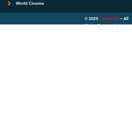
World Cinema
© 2025
– All
Cinepettai
Rights Reserved