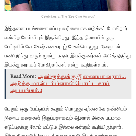
Celebrities at The ‘Zee Cine Awards’
இத்தனை படங்களை எப்படி வரிசையாக எடுக்கப் போகிறார்
என்கிற கேள்வியும் இருக்கிறது. இந்த நிலையில் ஒரு
பேட்டியில் லோகேஷ் கனகராஜ் பேசும்பொழுது அவருடன்
பணிபுரிந்து வரும் மூன்று உதவி இயக்குனர்கள் அடுத்தடுத்து
இயக்குனராகப் போகிறார்கள் என்று கூறியுள்ளார்.
Read More:
அனிரூத்துக்கு இணையா வரார்...
அடுத்த மாஸ்டர் ப்ளான் போட்ட சாய்
அபயங்கர்..!
மேலும் ஒரு பேட்டியில் கூறும் பொழுது ஏற்கனவே தன்னிடம்
நிறைய கதைகள் இருப்பதாகவும் ஆனால் அதை படமாக
எடுப்பதற்கு நேரம் மட்டும் இல்லை என்றும் கூறியிருந்தார்.
இந்த நிலையில் lcu படங்களை உதவி இயக்குனர்களை