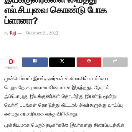
எல்.சி.யுவை கொண்டு போக
ப்ளானா?
by
Raj
October 21, 2023
0
SHARES
முன்பெல்லாம் இயக்குனர்கள் சினிமாவில் வாய்ப்பை
பெறுவதே கடினமான விஷயமாக இருந்தது. ஆனால்
இப்பொழுது இயக்குனர்கள் தொடர்ந்து இரண்டு மூன்று
வெற்றி படங்கள் கொடுத்து விட்டால் அவர்களுக்கு வாய்ப்பு
என்பது சரமாரியாக வந்துவிடுகிறது.
முக்கியமாக பெரும் நடிகர்களே இவர்களது திரைப்படத்தில்