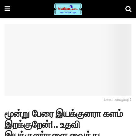
lokesh kanagaraj 2
மூன்று பேரை இயக்குனரா களம்
இறக்குறேன்!.. உதவி
இயக்குனர்களை வைத்து