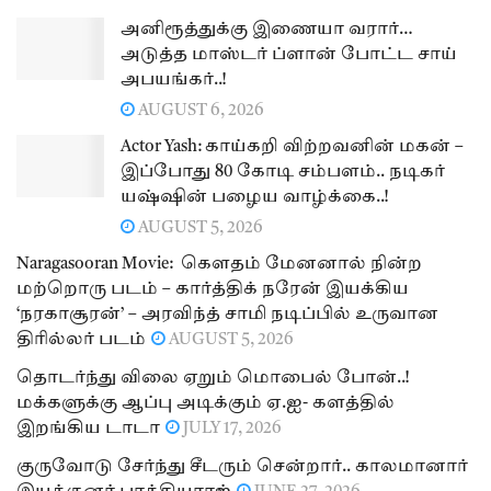
அனிரூத்துக்கு இணையா வரார்…
அடுத்த மாஸ்டர் ப்ளான் போட்ட சாய்
அபயங்கர்..!
AUGUST 6, 2026
Actor Yash: காய்கறி விற்றவனின் மகன் –
இப்போது 80 கோடி சம்பளம்.. நடிகர்
யஷ்ஷின் பழைய வாழ்க்கை..!
AUGUST 5, 2026
Naragasooran Movie: கௌதம் மேனனால் நின்ற
மற்றொரு படம் – கார்த்திக் நரேன் இயக்கிய
‘நரகாசூரன்’ – அரவிந்த் சாமி நடிப்பில் உருவான
திரில்லர் படம்
AUGUST 5, 2026
தொடர்ந்து விலை ஏறும் மொபைல் போன்..!
மக்களுக்கு ஆப்பு அடிக்கும் ஏ.ஐ- களத்தில்
இறங்கிய டாடா
JULY 17, 2026
குருவோடு சேர்ந்து சீடரும் சென்றார்.. காலமானார்